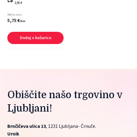
3,90 €
Redna cena
5,
75
€
/
kos
Dodaj v košarico
Obiščite našo trgovino v 
Ljubljani!
Brnčičeva ulica 13
, 1231 Ljubljana- Črnuče.
Urnik