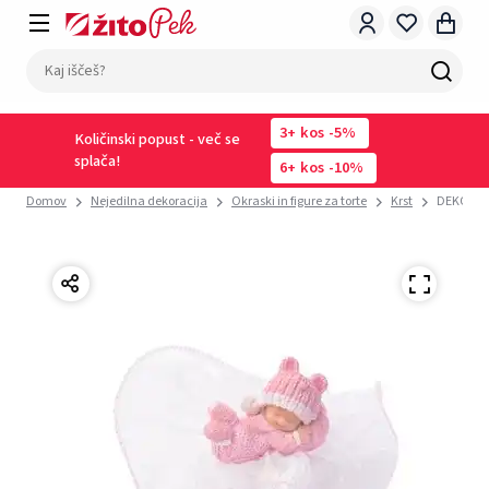
3
kos
-5%
Količinski popust - več se
splača!
6
kos
-10%
Domov
Nejedilna dekoracija
Okraski in figure za torte
Krst
DEKORACI