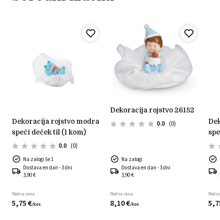
dekoracija rojstvo 26182
dekoracija rojstvo modra
dekoracija rojstvo roza
0.0
(0)
speči deček til (1 kom)
spe
0.0
(0)
Na zalogi še 1
Na zalogi
Dostava en dan - 3 dni
Dostava en dan - 3 dni
3,90 €
3,90 €
Redna cena
Redna cena
Redna
5,
75
€
8,
10
€
5,
7
/
kos
/
kos