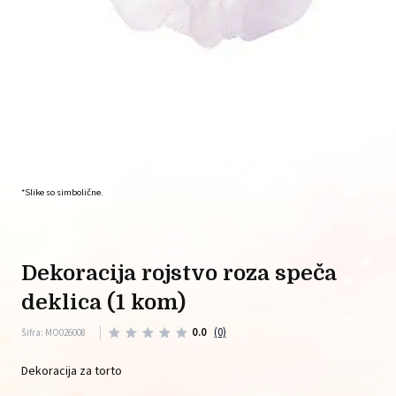
*Slike so simbolične.
dekoracija rojstvo roza speča
deklica (1 kom)
0.0
(0)
Šifra: MO026008
Dekoracija za torto