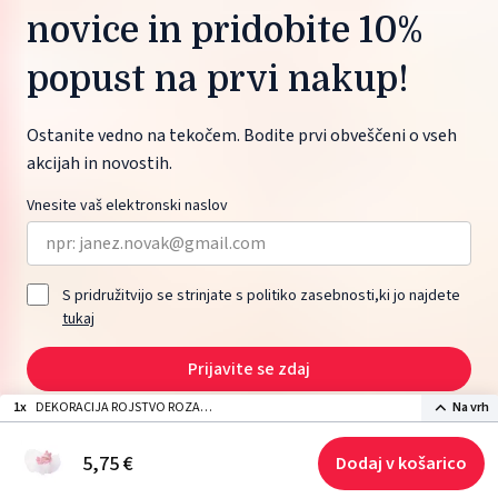
novice in pridobite 10%
popust na prvi nakup!
Ostanite vedno na tekočem. Bodite prvi obveščeni o vseh
akcijah in novostih.
Vnesite vaš elektronski naslov
S pridružitvijo se strinjate s politiko zasebnosti,ki jo najdete
tukaj
Prijavite se zdaj
1x
DEKORACIJA ROJSTVO ROZA
Na vrh
SPEČA DEKLICA (1 kom)
2026 © ŽITO maloprodaja d.o.o., Moskovska ulica 1, 1000 Ljubljana, Slovenia.
5,
75
€
Dodaj v košarico
Izdelava spletne strani: Sitexo.com