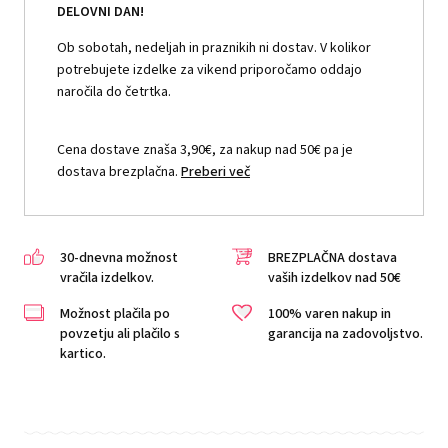
DELOVNI DAN!
Ob sobotah, nedeljah in praznikih ni dostav. V kolikor
potrebujete izdelke za vikend priporočamo oddajo
naročila do četrtka.
Cena dostave znaša 3,90€, za nakup nad 50€ pa je
dostava brezplačna.
Preberi več
30-dnevna možnost
BREZPLAČNA dostava
vračila izdelkov.
vaših izdelkov nad 50€
Možnost plačila po
100% varen nakup in
povzetju ali plačilo s
garancija na zadovoljstvo.
kartico.