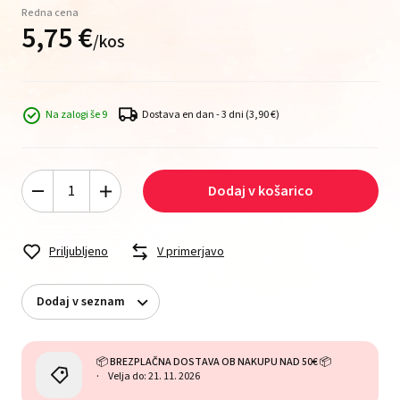
Redna cena
5,
75
€
/
kos
Na zalogi še 9
Dostava en dan - 3 dni
(3,90 €)
Dodaj v košarico
Priljubljeno
V primerjavo
Dodaj v seznam
📦 BREZPLAČNA DOSTAVA OB NAKUPU NAD 50€ 📦
Velja do: 21. 11. 2026