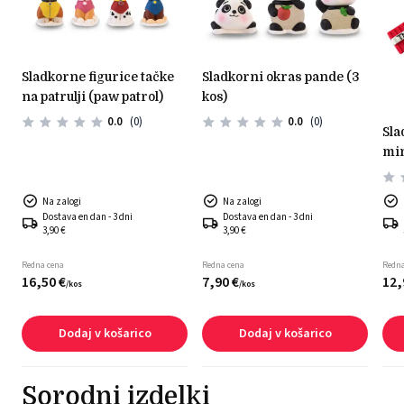
sladkorne figurice tačke
sladkorni okras pande (3
na patrulji (paw patrol)
kos)
0.0
(0)
0.0
(0)
sladkorni okras -
min
Na zalogi
Na zalogi
Dostava en dan - 3 dni
Dostava en dan - 3 dni
3,90 €
3,90 €
Redna cena
Redna cena
Redna
16,
50
€
7,
90
€
12,
/
kos
/
kos
Dodaj v košarico
Dodaj v košarico
Sorodni izdelki