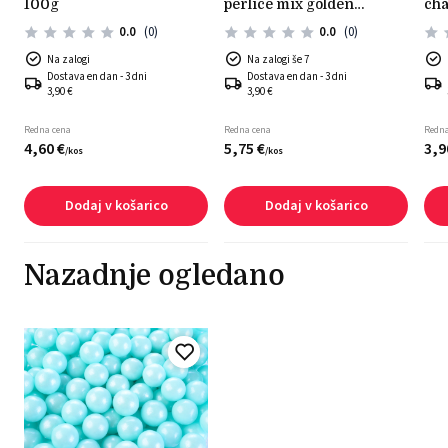
100g
perlice mix golden
ch
passion 80g
0.0
(0)
0.0
(0)
Na zalogi
Na zalogi še 7
Dostava en dan - 3 dni
Dostava en dan - 3 dni
3,90 €
3,90 €
Redna cena
Redna cena
Redna
4,
60
€
5,
75
€
3,
9
/
kos
/
kos
Dodaj v košarico
Dodaj v košarico
Nazadnje ogledano