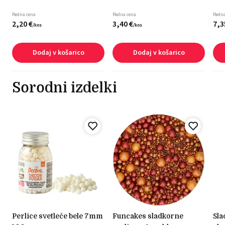
Redna cena
Redna cena
Redna
2,
20
€
3,
40
€
7,
3
/
kos
/
kos
Dodaj v košarico
Dodaj v košarico
Sorodni izdelki
perlice svetleče bele 7mm
funcakes sladkorne
sladkorni okras - "white