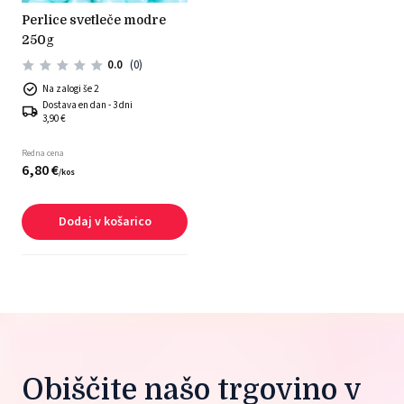
perlice svetleče modre
250g
0.0
(0)
Na zalogi še 2
Dostava en dan - 3 dni
3,90 €
Redna cena
6,
80
€
/
kos
Dodaj v košarico
Obiščite našo trgovino v 