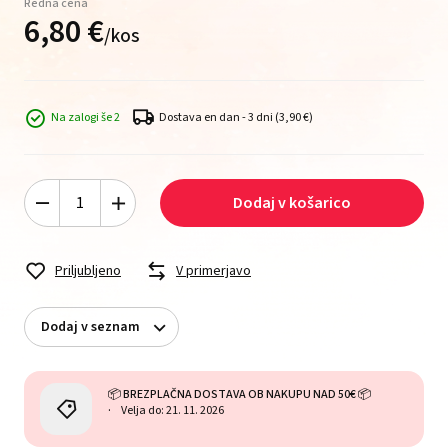
Redna cena
6,
80
€
/
kos
Na zalogi še 2
Dostava en dan - 3 dni
(3,90 €)
Dodaj v košarico
Priljubljeno
V primerjavo
Dodaj v seznam
📦 BREZPLAČNA DOSTAVA OB NAKUPU NAD 50€ 📦
Velja do: 21. 11. 2026