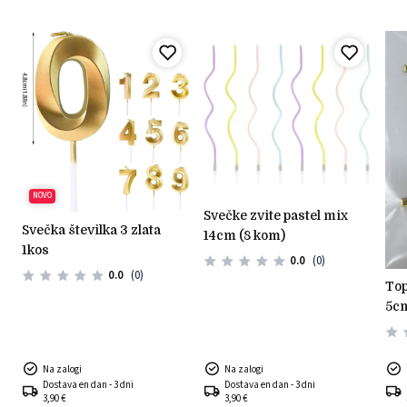
NOVO
svečke zvite pastel mix
svečka številka 3 zlata
14cm (8 kom)
1kos
0.0
(0)
0.0
(0)
topper pleksi zlati križ -
5cm
Na zalogi
Na zalogi
Dostava en dan - 3 dni
Dostava en dan - 3 dni
3,90 €
3,90 €