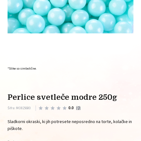
*Slike so simbolične.
perlice svetleče modre 250g
0.0
(0)
Šifra: MO825680
Sladkorni okraski, ki jih potresete neposredno na torte, kolačke in
piškote.