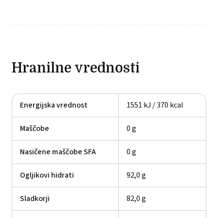
Hranilne vrednosti
Energijska vrednost
1551 kJ / 370 kcal
Maščobe
0 g
Nasičene maščobe SFA
0 g
Ogljikovi hidrati
92,0 g
Sladkorji
82,0 g