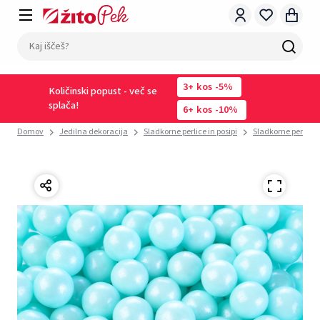
3
kos
-5%
Količinski popust - več se
splača!
6
kos
-10%
Domov
Jedilna dekoracija
Sladkorne perlice in posipi
Sladkorne perlice