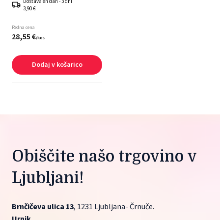
Dostava en dan - 3 dni
3,90 €
Redna cena
28,
55
€
/
kos
Dodaj v košarico
Obiščite našo trgovino v 
Ljubljani!
Brnčičeva ulica 13
, 1231 Ljubljana- Črnuče.
Urnik