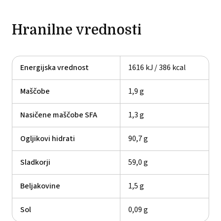
Hranilne vrednosti
Energijska vrednost
1616 kJ / 386 kcal
Maščobe
1,9 g
Nasičene maščobe SFA
1,3 g
Ogljikovi hidrati
90,7 g
Sladkorji
59,0 g
Beljakovine
1,5 g
Sol
0,09 g