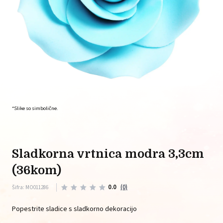
*Slike so simbolične.
sladkorna vrtnica modra 3,3cm
(36kom)
0.0
(0)
Šifra: MO011286
Popestrite sladice s sladkorno dekoracijo