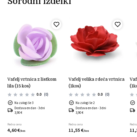
Sorodni izdelki
vafelj vrtnica z listkom
vafelj velika rdeča vrtnica
vafelj velika bela vrtnica
lila (18 kos)
(1kos)
(1k
0.0
(0)
0.0
(0)
Na zalogi še 3
Na zalogi še 2
Dostava en dan - 3 dni
Dostava en dan - 3 dni
3,90 €
3,90 €
Redna cena
Redna cena
Redna
4,
60
€
11,
55
€
11,
/
kos
/
kos