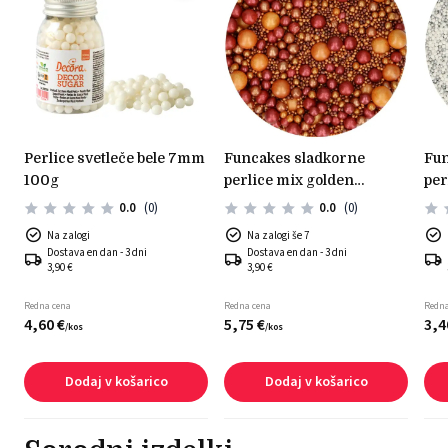
perlice svetleče bele 7mm
funcakes sladkorne
funcakes sladkorne
100g
perlice mix golden
per
passion 80g
sre
0.0
(0)
0.0
(0)
Na zalogi
Na zalogi še 7
Dostava en dan - 3 dni
Dostava en dan - 3 dni
3,90 €
3,90 €
Redna cena
Redna cena
Redna
4,
60
€
5,
75
€
3,
4
/
kos
/
kos
Dodaj v košarico
Dodaj v košarico