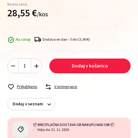
Redna cena
28,
55
€
/
kos
Na zalogi
Dostava en dan - 3 dni
(3,90 €)
Dodaj v košarico
Priljubljeno
V primerjavo
Dodaj v seznam
📦 BREZPLAČNA DOSTAVA OB NAKUPU NAD 50€ 📦
Velja do: 21. 11. 2026