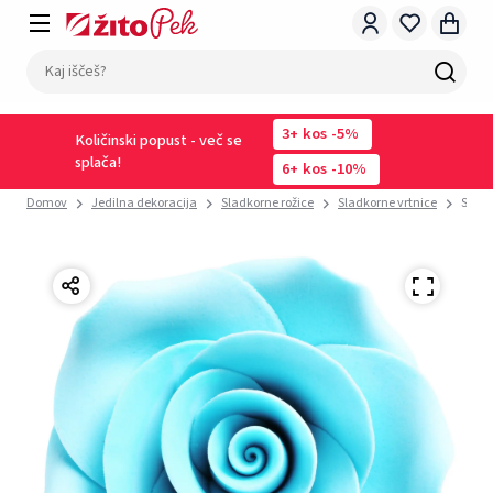
3
kos
-5%
Količinski popust - več se
splača!
6
kos
-10%
Domov
Jedilna dekoracija
Sladkorne rožice
Sladkorne vrtnice
SLAD