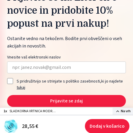
novice in pridobite 10%
popust na prvi nakup!
Ostanite vedno na tekočem. Bodite prvi obveščeni o vseh
akcijah in novostih.
Vnesite vaš elektronski naslov
S pridružitvijo se strinjate s politiko zasebnosti,ki jo najdete
tukaj
Prijavite se zdaj
1x
SLADKORNA VRTNICA MODRA
Na vrh
3,3cm (36kom)
2026 © ŽITO maloprodaja d.o.o., Moskovska ulica 1, 1000 Ljubljana, Slovenia.
28,
55
€
Dodaj v košarico
Izdelava spletne strani: Sitexo.com