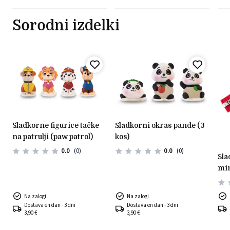
Sorodni izdelki
sladkorne figurice tačke
sladkorni okras pande (3
na patrulji (paw patrol)
kos)
0.0
(0)
0.0
(0)
sladkorni okras -
min
Na zalogi
Na zalogi
Dostava en dan - 3 dni
Dostava en dan - 3 dni
3,90 €
3,90 €