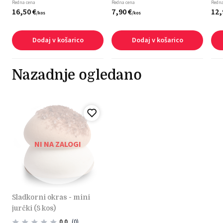
Redna cena
Redna cena
Redna
16,
50
€
7,
90
€
12,
/
kos
/
kos
Dodaj v košarico
Dodaj v košarico
Nazadnje ogledano
NI NA ZALOGI
sladkorni okras - mini
jurčki (8 kos)
0.0
(0)