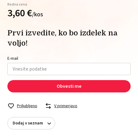
Redna cena
3,
60
€
/
kos
Prvi izvedite, ko bo izdelek na
voljo!
E-mail
Obvesti me
Priljubljeno
V primerjavo
Dodaj v seznam