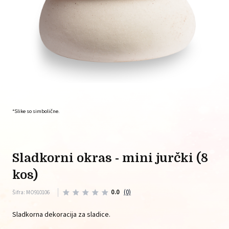
*Slike so simbolične.
sladkorni okras - mini jurčki (8
kos)
0.0
(0)
Šifra: MO910106
Sladkorna dekoracija za sladice.