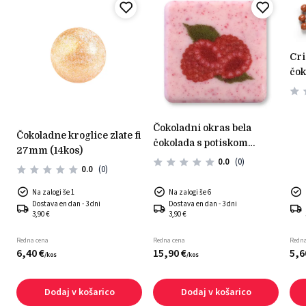
crispy kroglice mlečna
čok
čokoladni okras bela
čokoladne kroglice zlate fi
čokolada s potiskom
0
27mm (14kos)
maline (35 kos)
0.0
(0)
0.0
(0)
Na zalogi še 1
Na zalogi še 6
Dostava en dan - 3 dni
Dostava en dan - 3 dni
3,90 €
3,90 €
Redna cena
Redna cena
Redna
6,
40
€
15,
90
€
5,
6
/
kos
/
kos
Dodaj v košarico
Dodaj v košarico