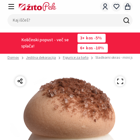
3
kos
-5%
Količinski popust - več se
splača!
6
kos
-10%
Domov
Jedilna dekoracija
Figurice za torto
Sladkorni okras - mini jurčki 