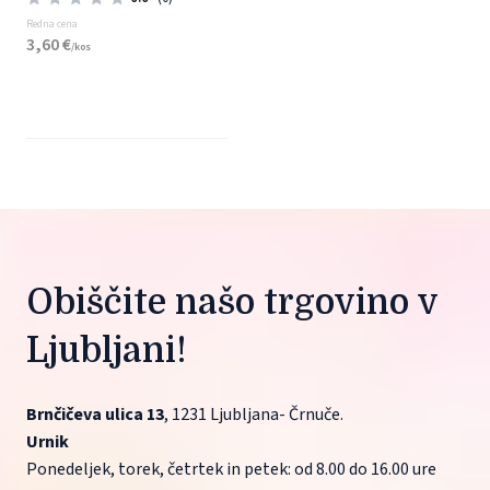
Redna cena
3,
60
€
/
kos
Obiščite našo trgovino v 
Ljubljani!
Brnčičeva ulica 13
, 1231 Ljubljana- Črnuče.
Urnik
Ponedeljek, torek, četrtek in petek: od 8.00 do 16.00 ure