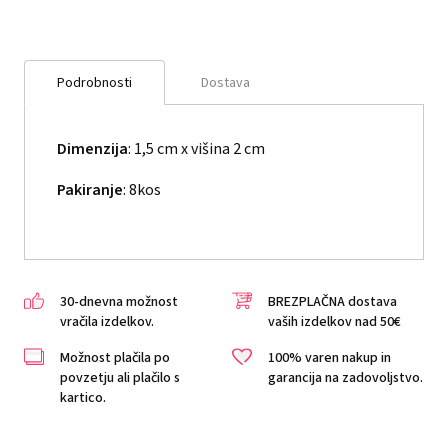
Podrobnosti
Dostava
Dimenzija
:
1,5 cm x višina 2 cm
Pakiranje
: 8kos
30-dnevna možnost
BREZPLAČNA dostava
vračila izdelkov.
vaših izdelkov nad 50€
Možnost plačila po
100% varen nakup in
povzetju ali plačilo s
garancija na zadovoljstvo.
kartico.