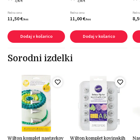
3,90 €
3,90 €
Redna cena
Redna cena
Redna
11,
50
€
11,
00
€
8,
5
/
kos
/
kos
Dodaj v košarico
Dodaj v košarico
Sorodni izdelki
wilton komplet nastavkov
wilton komplet kovinskih
nastavek za dekoriranje