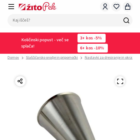
3
kos
-5%
Količinski popust - več se
splača!
6
kos
-10%
Domov
Slaščičarsko orodje in pripomočki
Nastavki za dresiranje in okraševa