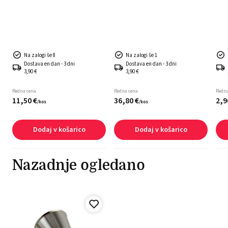
Na zalogi še 8
Na zalogi še 1
Dostava en dan - 3 dni
Dostava en dan - 3 dni
3,90 €
3,90 €
Redna cena
Redna cena
Redna
11,
50
€
36,
80
€
2,
9
/
kos
/
kos
Dodaj v košarico
Dodaj v košarico
Nazadnje ogledano