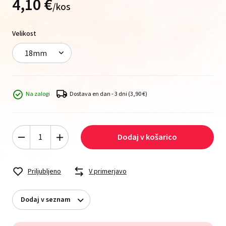
4,
10
€
/
kos
Velikost
18mm
Na zalogi
Dostava en dan - 3 dni
(3,90 €)
Dodaj v košarico
Priljubljeno
V primerjavo
Dodaj v seznam