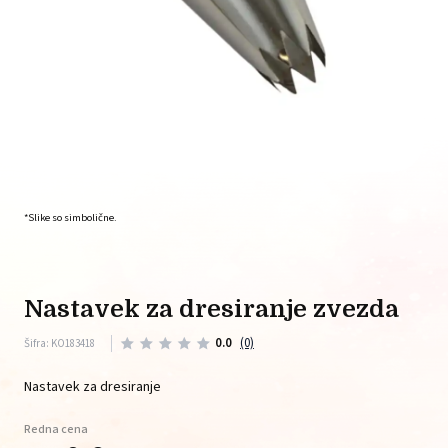
*Slike so simbolične.
nastavek za dresiranje zvezda
0.0
(0)
Šifra: KO183418
Nastavek za dresiranje
Redna cena