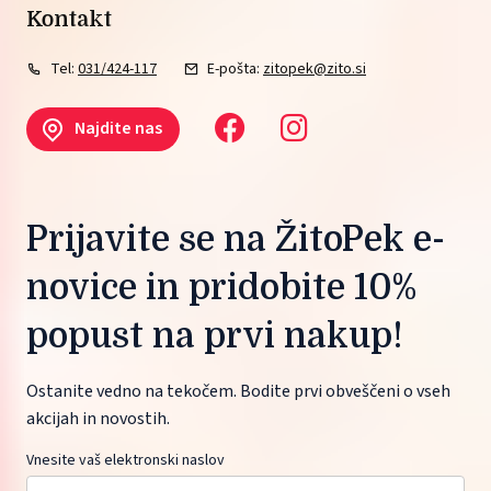
Kontakt
Tel:
031/424-117
E-pošta:
zitopek@zito.si
Najdite nas
Prijavite se na ŽitoPek e-
novice in pridobite 10%
popust na prvi nakup!
Ostanite vedno na tekočem. Bodite prvi obveščeni o vseh
akcijah in novostih.
Vnesite vaš elektronski naslov