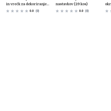
in vrečk za dekoriranje
nastavkov (29 kos)
okr
(12 kos)
0.0
(0)
0.0
(0)