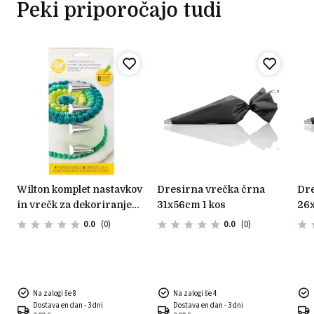
Peki priporočajo tudi
wilton komplet nastavkov
dresirna vrečka črna
dresirna vrečka črna
in vrečk za dekoriranje
31x56cm 1 kos
26x
(12 kos)
0.0
(0)
0.0
(0)
Na zalogi še 8
Na zalogi še 4
Dostava en dan - 3 dni
Dostava en dan - 3 dni