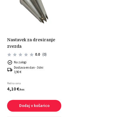
nastavek za dresiranje
zvezda
0.0
(0)
Na zalogi
Dostava en dan - 3 dni
3,90 €
Redna cena
4,
10
€
/
kos
Dodaj v košarico