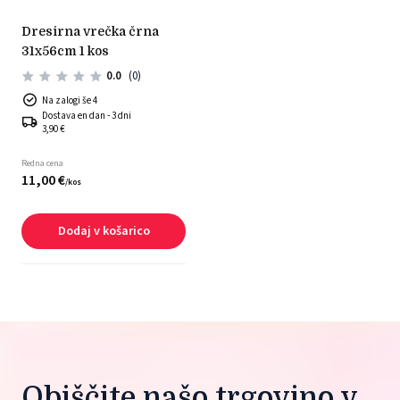
dresirna vrečka črna
31x56cm 1 kos
0.0
(0)
Na zalogi še 4
Dostava en dan - 3 dni
3,90 €
Redna cena
11,
00
€
/
kos
Dodaj v košarico
Obiščite našo trgovino v 