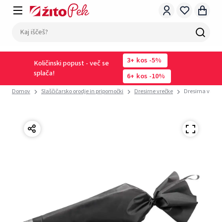
3
kos
-5%
Količinski popust - več se
splača!
6
kos
-10%
Domov
Slaščičarsko orodje in pripomočki
Dresirne vrečke
Dresirna vrečk