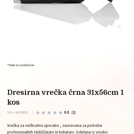
*Slike so simbolične.
dresirna vrečka črna 31x56cm 1
kos
0.0
(0)
Šifra: ML050055
Vrečka za večkratno uporabo , zasnovana za potrebe
profesionalnih slaščičarjev in kuharjev. Izdelana iz visoko