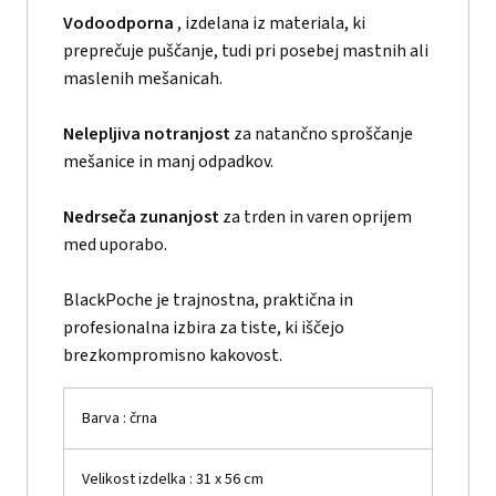
Vodoodporna
, izdelana iz materiala, ki
preprečuje puščanje, tudi pri posebej mastnih ali
maslenih mešanicah.
Nelepljiva notranjost
za natančno sproščanje
mešanice in manj odpadkov.
Nedrseča zunanjost
za trden in varen oprijem
med uporabo.
BlackPoche je trajnostna, praktična in
profesionalna izbira za tiste, ki iščejo
brezkompromisno kakovost.
Barva
: črna
Velikost izdelka
: 31 x 56 cm