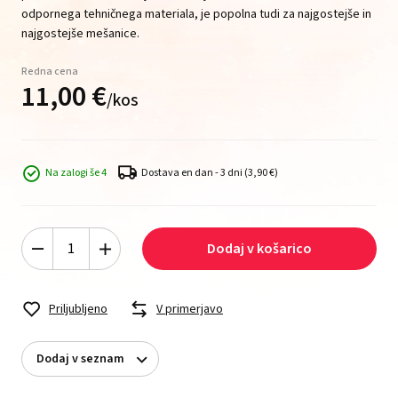
odpornega tehničnega materiala, je popolna tudi za najgostejše in
najgostejše mešanice.
Redna cena
11,
00
€
/
kos
Na zalogi še 4
Dostava en dan - 3 dni
(3,90 €)
Dodaj v košarico
Priljubljeno
V primerjavo
Dodaj v seznam