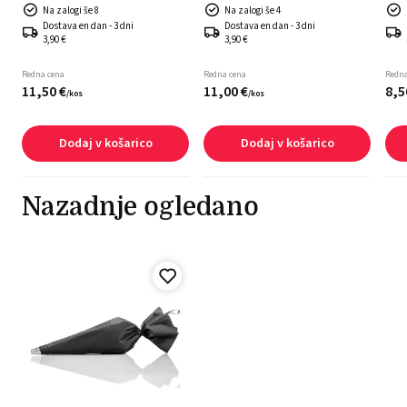
Na zalogi še 8
Na zalogi še 4
Dostava en dan - 3 dni
Dostava en dan - 3 dni
3,90 €
3,90 €
Redna cena
Redna cena
Redna
11,
50
€
11,
00
€
8,
5
/
kos
/
kos
Dodaj v košarico
Dodaj v košarico
Nazadnje ogledano