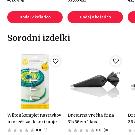
4,
10
€
33,
65
€
42,
/
kg
/
kg
Dodaj v košarico
Dodaj v košarico
Sorodni izdelki
wilton komplet nastavkov
dresirna vrečka črna
dresirna vrečka črna
in vrečk za dekoriranje
31x56cm 1 kos
26x
(12 kos)
0.0
(0)
0.0
(0)