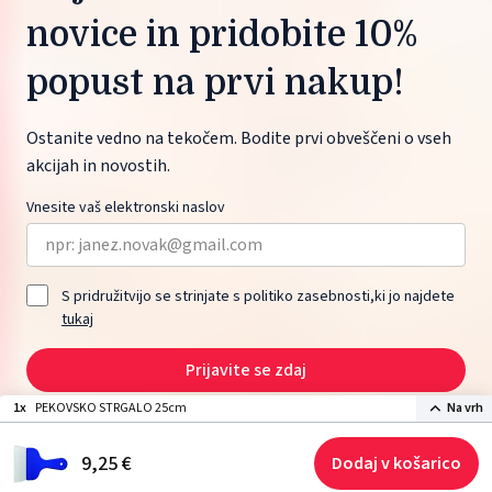
novice in pridobite 10%
popust na prvi nakup!
Ostanite vedno na tekočem. Bodite prvi obveščeni o vseh
akcijah in novostih.
Vnesite vaš elektronski naslov
S pridružitvijo se strinjate s politiko zasebnosti,ki jo najdete
tukaj
Prijavite se zdaj
1x
PEKOVSKO STRGALO 25cm
Na vrh
2026 © ŽITO maloprodaja d.o.o., Moskovska ulica 1, 1000 Ljubljana, Slovenia.
9,
25
€
Dodaj v košarico
Izdelava spletne strani: Sitexo.com