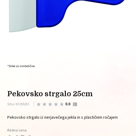
*Slike so simbolične.
pekovsko strgalo 25cm
0.0
(0)
Šifra: KO355203
Pekovsko strgalo iz nerjavečega jekla in s plastičnim ročajem
Redna cena