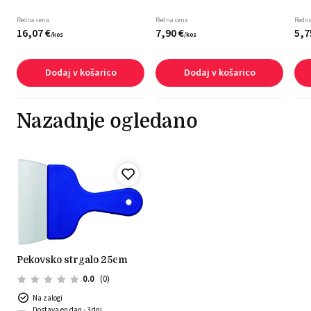
Redna cena
Redna cena
Redna
16,
07
€
7,
90
€
5,
7
/
kos
/
kos
Dodaj v košarico
Dodaj v košarico
Nazadnje ogledano
pekovsko strgalo 25cm
0.0
(0)
Na zalogi
Dostava en dan - 3 dni