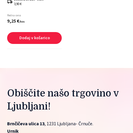
3,90 €
Redna cena
9,
25
€
/
kos
Dodaj v košarico
Obiščite našo trgovino v 
Ljubljani!
Brnčičeva ulica 13
, 1231 Ljubljana- Črnuče.
Urnik