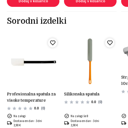
Dodaj v košarico
Dodaj v košarico
Sorodni izdelki
strgalo pekovsko 13 x
10
profesionalna spatula za
silikonska spatula
visoke temperature
0.0
(0)
0.0
(0)
Na zalogi
Na zalogi še 8
Dostava en dan - 3 dni
Dostava en dan - 3 dni
3,90 €
3,90 €