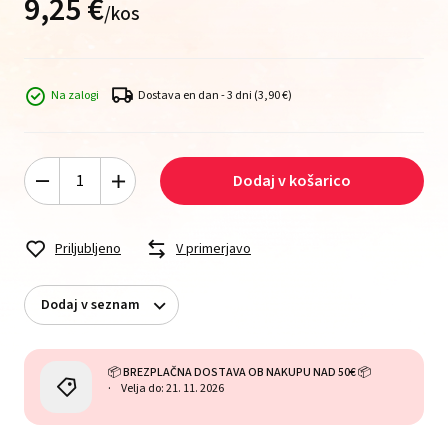
9,
25
€
/
kos
Na zalogi
Dostava en dan - 3 dni
(3,90 €)
Dodaj v košarico
Priljubljeno
V primerjavo
Dodaj v seznam
📦 BREZPLAČNA DOSTAVA OB NAKUPU NAD 50€ 📦
Velja do: 21. 11. 2026