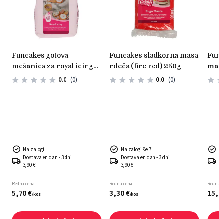
funcakes gotova
funcakes sladkorna masa
funcakes marcipanska
mešanica za royal icing
rdeča (fire red) 250g
mas
450g
0.0
(0)
0.0
(0)
Na zalogi
Na zalogi še 7
Dostava en dan - 3 dni
Dostava en dan - 3 dni
3,90 €
3,90 €
Redna cena
Redna cena
Redna
5,
70
€
3,
30
€
15,
/
kos
/
kos