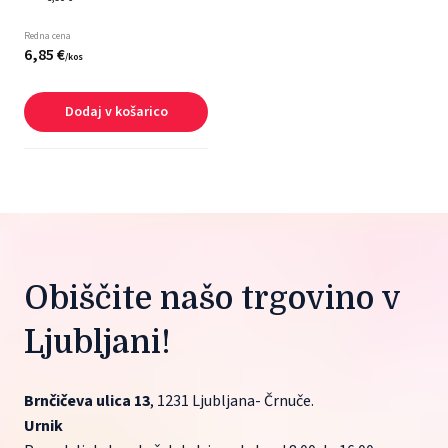
Redna cena
6,
85
€
/
kos
Dodaj v košarico
Obiščite našo trgovino v 
Ljubljani!
Brnčičeva ulica 13
, 1231 Ljubljana- Črnuče.
Urnik