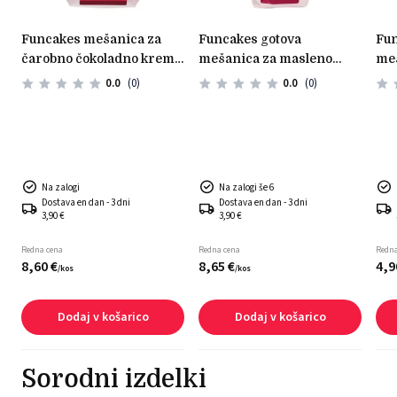
funcakes mešanica za
funcakes gotova
funcakes gotova
čarobno čokoladno kremo
mešanica za masleno
meš
– 450 g
kremo 1kg
glu
0.0
(0)
0.0
(0)
Na zalogi
Na zalogi še 6
Dostava en dan - 3 dni
Dostava en dan - 3 dni
3,90 €
3,90 €
Redna cena
Redna cena
Redna
8,
60
€
8,
65
€
4,
9
/
kos
/
kos
Dodaj v košarico
Dodaj v košarico
Sorodni izdelki