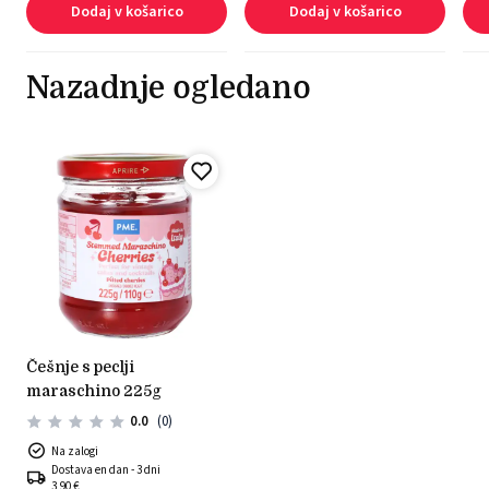
Dodaj v košarico
Dodaj v košarico
Nazadnje ogledano
češnje s peclji
maraschino 225g
0.0
(0)
Na zalogi
Dostava en dan - 3 dni
3,90 €