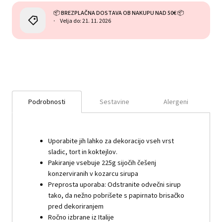
📦 BREZPLAČNA DOSTAVA OB NAKUPU NAD 50€ 📦
Velja do: 21. 11. 2026
Podrobnosti
Sestavine
Alergeni
Uporabite jih lahko za dekoracijo vseh vrst
sladic, tort in koktejlov.
Pakiranje vsebuje 225g sijočih češenj
konzerviranih v kozarcu sirupa
Preprosta uporaba: Odstranite odvečni sirup
tako, da nežno pobrišete s papirnato brisačko
pred dekoriranjem
Ročno izbrane iz Italije