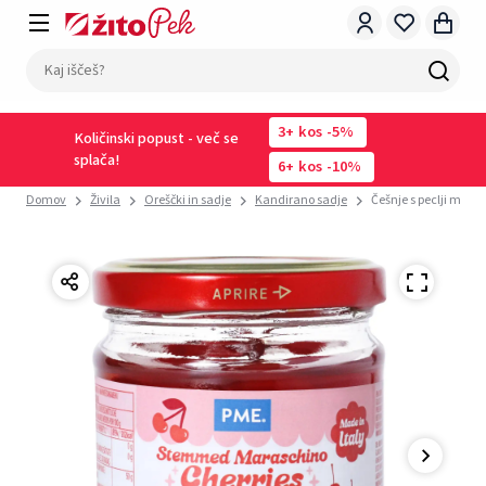
3
kos
-5%
Količinski popust - več se
splača!
6
kos
-10%
Domov
Živila
Oreščki in sadje
Kandirano sadje
Češnje s peclji mara