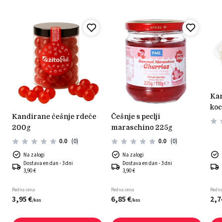
kandirane limonine
koc
kandirane češnje rdeče
češnje s peclji
200g
maraschino 225g
0.0
(0)
0.0
(0)
Na zalogi
Na zalogi
Dostava en dan - 3 dni
Dostava en dan - 3 dni
3,90 €
3,90 €
Redna cena
Redna cena
Redna
3,
95
€
6,
85
€
2,
7
/
kos
/
kos