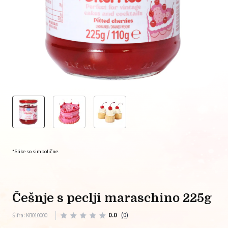
*Slike so simbolične.
češnje s peclji maraschino 225g
0.0
(0)
Šifra: KB010000