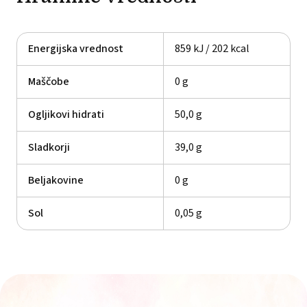
Energijska vrednost
859 kJ / 202 kcal
Maščobe
0 g
Ogljikovi hidrati
50,0 g
Sladkorji
39,0 g
Beljakovine
0 g
Sol
0,05 g