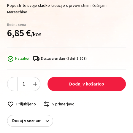
Popestrite svoje sladke kreacije s prvovrstnimi češnjami
Maraschino.
Redna cena
6,
85
€
/
kos
Na zalogi
Dostava en dan - 3 dni
(3,90 €)
Dodaj v košarico
Priljubljeno
V primerjavo
Dodaj v seznam