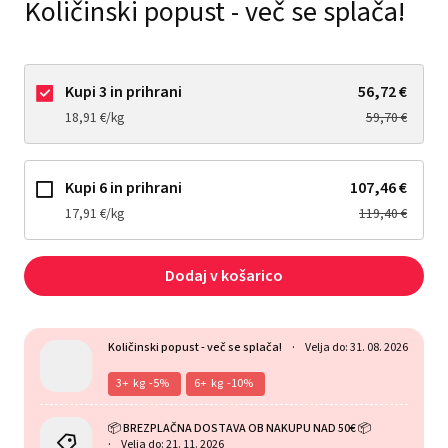
Količinski popust - več se splača!
Kupi 3 in prihrani
56,72 €
18,91 €/kg
59,70 €
Kupi 6 in prihrani
107,46 €
17,91 €/kg
119,40 €
Dodaj v košarico
Količinski popust - več se splača!
Velja do: 31. 08. 2026
3
kg
-5%
6
kg
-10%
📦 BREZPLAČNA DOSTAVA OB NAKUPU NAD 50€ 📦
Velja do: 21. 11. 2026