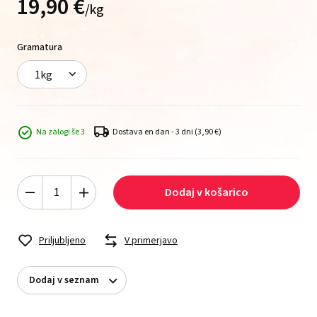
19,
90
€
/
kg
Gramatura
1kg
Na zalogi še 3
Dostava en dan - 3 dni
(3,90 €)
Dodaj v košarico
Priljubljeno
V primerjavo
Dodaj v seznam