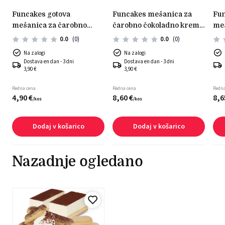
funcakes gotova
funcakes mešanica za
funcakes gotova
mešanica za čarobno
čarobno čokoladno kremo
meš
kremo 200g
– 450 g
kre
0.0
(0)
0.0
(0)
Na zalogi
Na zalogi
Dostava en dan - 3 dni
Dostava en dan - 3 dni
3,90 €
3,90 €
Redna cena
Redna cena
Redna
4,
90
€
8,
60
€
8,
6
/
kos
/
kos
Dodaj v košarico
Dodaj v košarico
Nazadnje ogledano