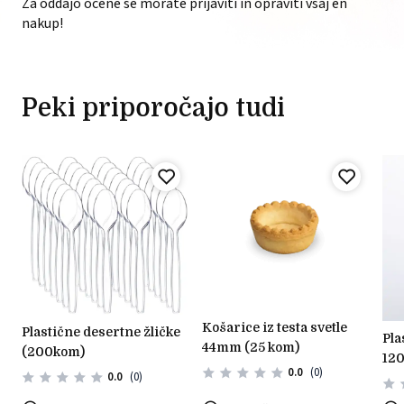
Za oddajo ocene se morate prijaviti in opraviti vsaj en
nakup!
Peki priporočajo tudi
košarice iz testa svetle
plastične desertne žličke
plastični okrogli kozarčki
44mm (25 kom)
(200kom)
120
0.0
(0)
0.0
(0)