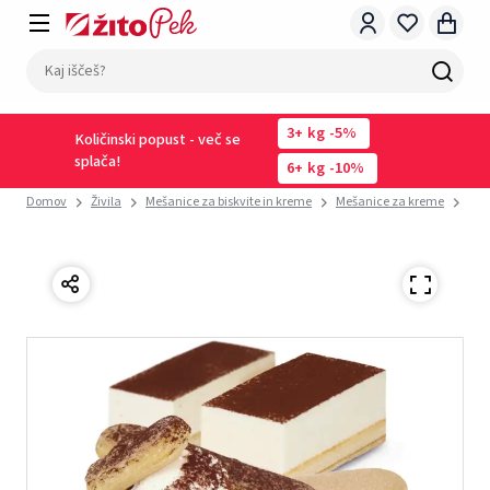
3
kg
-5%
Količinski popust - več se
splača!
6
kg
-10%
Domov
Živila
Mešanice za biskvite in kreme
Mešanice za kreme
DOD