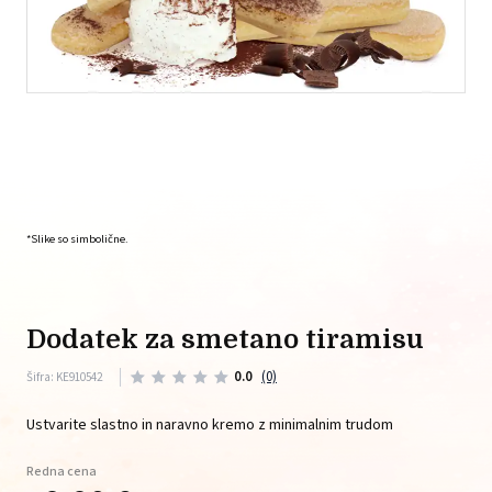
*Slike so simbolične.
dodatek za smetano tiramisu
0.0
(0)
Šifra: KE910542
Ustvarite slastno in naravno kremo z minimalnim trudom
Redna cena