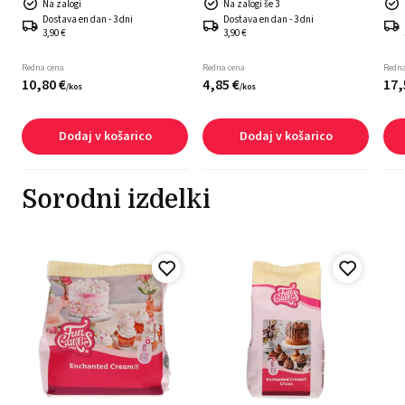
Na zalogi
Na zalogi še 3
Dostava en dan - 3 dni
Dostava en dan - 3 dni
3,90 €
3,90 €
Redna cena
Redna cena
Redna
10,
80
€
4,
85
€
17,
/
kos
/
kos
Dodaj v košarico
Dodaj v košarico
Sorodni izdelki