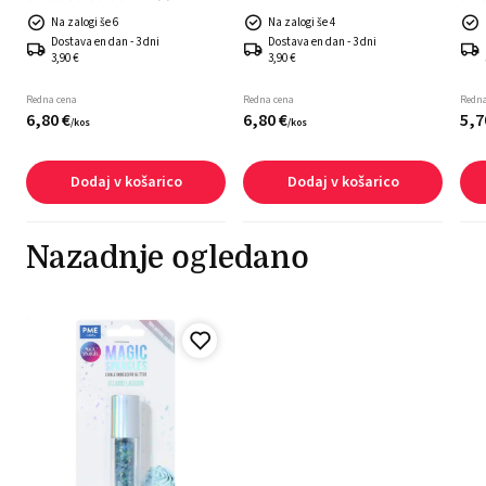
Na zalogi še 6
Na zalogi še 4
Dostava en dan - 3 dni
Dostava en dan - 3 dni
3,90 €
3,90 €
Redna cena
Redna cena
Redna
6,
80
€
6,
80
€
5,
7
/
kos
/
kos
Dodaj v košarico
Dodaj v košarico
Nazadnje ogledano