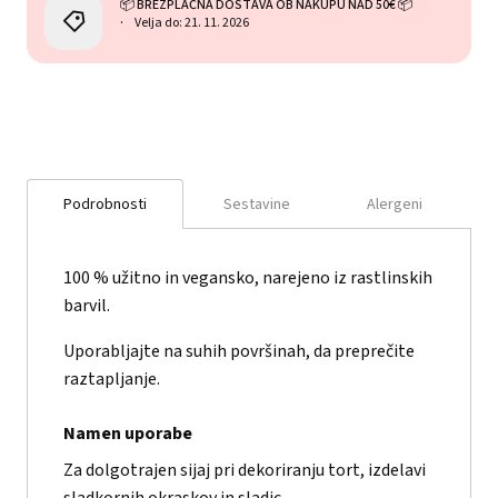
📦 BREZPLAČNA DOSTAVA OB NAKUPU NAD 50€ 📦
Velja do: 21. 11. 2026
Podrobnosti
Sestavine
Alergeni
100 % užitno in vegansko, narejeno iz rastlinskih
barvil.
Uporabljajte na suhih površinah, da preprečite
raztapljanje.
Namen uporabe
Za dolgotrajen sijaj pri dekoriranju tort, izdelavi