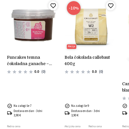
-10
%
Akcija
funcakes temna
bela čokolada callebaut
čokoladna ganache –
400g
pripravljen za uporabo
0.0
(0)
0.0
(0)
(260 g)
carma čokolada bela nuit
bla
Na zalogi še 7
Na zalogi še 9
Dostava en dan - 3 dni
Dostava en dan - 3 dni
3,90 €
3,90 €
Redna cena
Akcijska cena
Redna cena
Redna