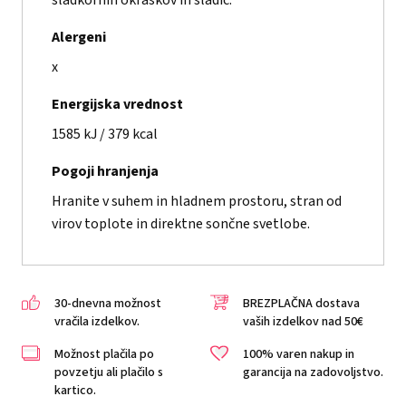
sladkornih okraskov in sladic.
Alergeni
x
Energijska vrednost
1585 kJ / 379 kcal
Pogoji hranjenja
Hranite v suhem in hladnem prostoru, stran od
virov toplote in direktne sončne svetlobe.
30-dnevna možnost
BREZPLAČNA dostava
vračila izdelkov.
vaših izdelkov nad 50€
Možnost plačila po
100% varen nakup in
povzetju ali plačilo s
garancija na zadovoljstvo.
kartico.