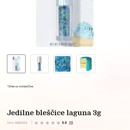
*Slike so simbolične.
jedilne bleščice laguna 3g
0.0
(0)
Šifra: KB061019