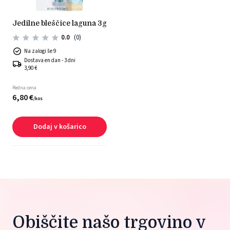
jedilne bleščice laguna 3g
0.0
(0)
Na zalogi še 9
Dostava en dan - 3 dni
3,90 €
Redna cena
6,
80
€
/
kos
Dodaj v košarico
Obiščite našo trgovino v 