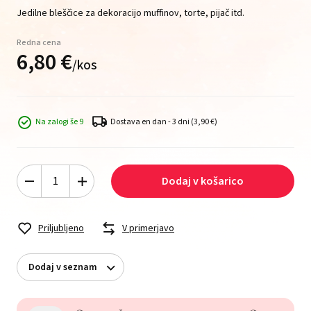
Jedilne bleščice za dekoracijo muffinov, torte, pijač itd.
Redna cena
6,
80
€
/
kos
Na zalogi še 9
Dostava en dan - 3 dni
(3,90 €)
Dodaj v košarico
Priljubljeno
V primerjavo
Dodaj v seznam