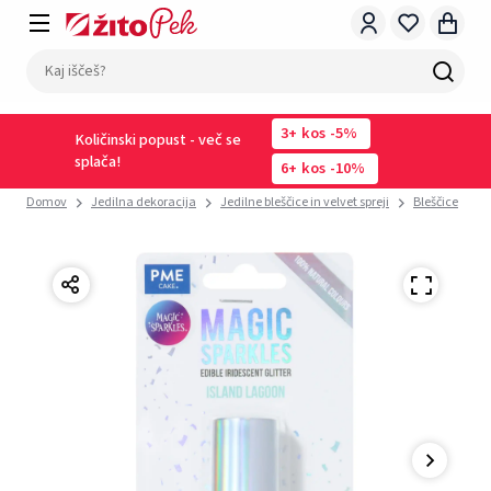
3
kos
-5%
Količinski popust - več se
splača!
6
kos
-10%
Domov
Jedilna dekoracija
Jedilne bleščice in velvet spreji
Bleščice
J