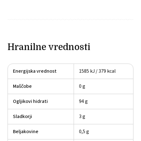
Hranilne vrednosti
Energijska vrednost
1585 kJ / 379 kcal
Maščobe
0 g
Ogljikovi hidrati
94 g
Sladkorji
3 g
Beljakovine
0,5 g