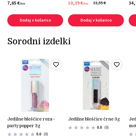
7,
65
€
10,
39
€
34,
11,
55
€
/
kos
/
kos
Dodaj v košarico
Dodaj v košarico
Sorodni izdelki
jedilne bleščice roza -
jedilne bleščice črne 3g
jedilne črne bleščice
party popper 3g
mot
0.0
(0)
0.0
(0)