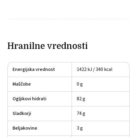
Hranilne vrednosti
Energijska vrednost
1422 kJ / 340 kcal
Maščobe
0 g
Ogljikovi hidrati
82 g
Sladkorji
74 g
Beljakovine
3 g