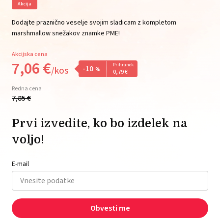
Akcija
Dodajte praznično veselje svojim sladicam z kompletom
marshmallow snežakov znamke PME!
Akcijska cena
7,
06
€
Prihranek
-10
/
kos
%
0,
79
€
Redna cena
7,
85
€
Prvi izvedite, ko bo izdelek na
voljo!
E-mail
Obvesti me