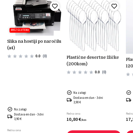
BREZ GLUTENA
slika na hostiji po naročilu
(a4)
0.0
(0)
plastične desertne žličke
plastični okrogli kozarčki
(200kom)
)
120
0.0
(0)
Na zalogi
Dostava en dan - 3 dni
3,90 €
Na zalogi
Redna cena
Redna
Dostava en dan - 3 dni
10,
80
€
17,
3,90 €
/
kos
Redna cena