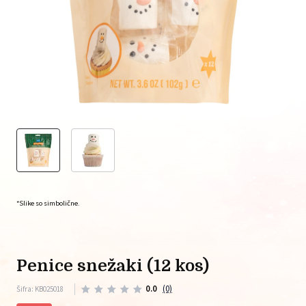
*Slike so simbolične.
penice snežaki (12 kos)
0.0
(0)
Šifra: KB025018