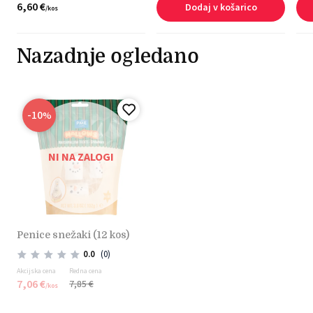
6,
60
€
Dodaj v košarico
/
kos
Nazadnje ogledano
-10
%
NI NA ZALOGI
penice snežaki (12 kos)
0.0
(0)
Akcijska cena
Redna cena
7,
06
€
7,
85
€
/
kos