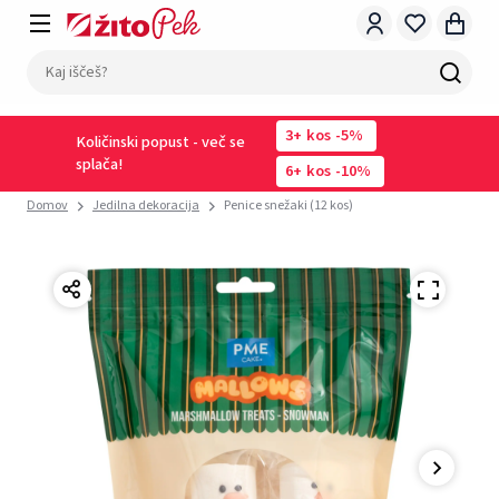
3
kos
-5%
Količinski popust - več se
splača!
6
kos
-10%
Domov
Jedilna dekoracija
Penice snežaki (12 kos)