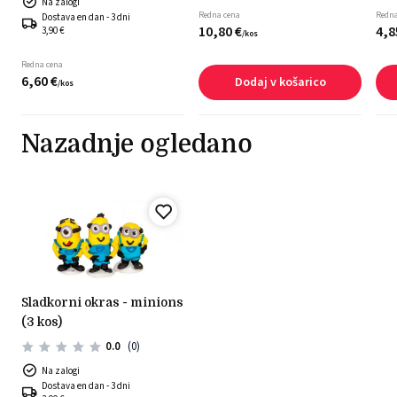
Na zalogi
Redna cena
Redna
Dostava en dan - 3 dni
10,
80
€
4,
8
3,90 €
/
kos
Redna cena
6,
60
€
Dodaj v košarico
/
kos
Nazadnje ogledano
sladkorni okras - minions
(3 kos)
0.0
(0)
Na zalogi
Dostava en dan - 3 dni