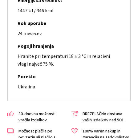
Energijska vrednost
1447 kJ / 346 kcal
Rok uporabe
24 mesecev
Pogoji hranjenja
Hranite pri temperaturi 18 ± 3 °C in relativni
vlagi največ 75 %.
Poreklo
Ukrajina
30-dnevna možnost
BREZPLAČNA dostava
vračila izdelkov.
vaših izdelkov nad 50€
Možnost plačila po
100% varen nakup in
povzetju ali plačilo s
garancija na zadovoljstvo.