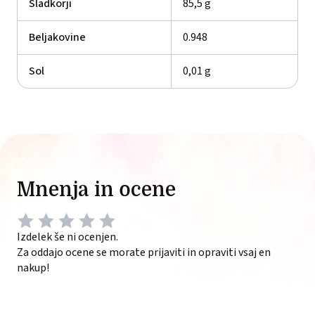
Sladkorji
85,5 g
Beljakovine
0.948
Sol
0,01 g
Mnenja in ocene
Izdelek še ni ocenjen.
Za oddajo ocene se morate prijaviti in opraviti vsaj en
nakup!