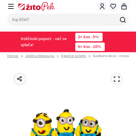
3
kos
-5%
Količinski popust - več se
splača!
6
kos
-10%
Domov
Jedilna dekoracija
Figurice za torto
Sladkorni okras - minions (3