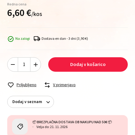
Redna cena
6,
60
€
/
kos
Na zalogi
Dostava en dan - 3 dni
(3,90 €)
Dodaj v košarico
Priljubljeno
V primerjavo
Dodaj v seznam
📦 BREZPLAČNA DOSTAVA OB NAKUPU NAD 50€ 📦
Velja do: 21. 11. 2026