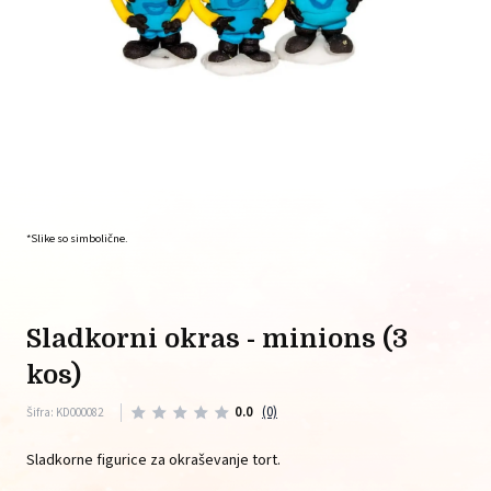
*Slike so simbolične.
sladkorni okras - minions (3
kos)
0.0
(0)
Šifra: KD000082
Sladkorne figurice za okraševanje tort.