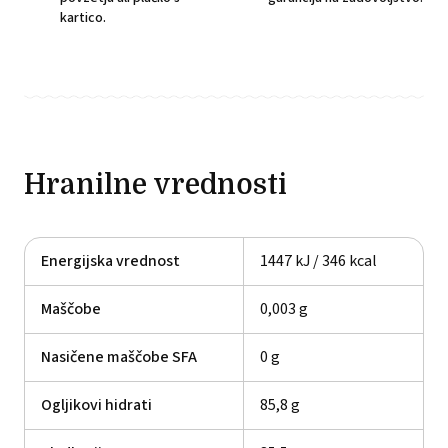
kartico.
Hranilne vrednosti
Energijska vrednost
1447 kJ / 346 kcal
Maščobe
0,003 g
Nasičene maščobe SFA
0 g
Ogljikovi hidrati
85,8 g