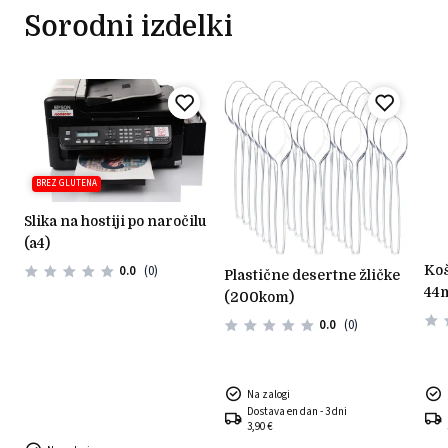
Sorodni izdelki
BREZ GLUTENA
slika na hostiji po naročilu
(a4)
košarice iz testa svetle
0.0
(0)
plastične desertne žličke
44
(200kom)
0.0
(0)
Na zalogi
Dostava en dan - 3 dni
3,90 €