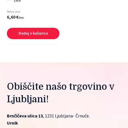
3,90 €
Redna cena
6,
60
€
/
kos
Dodaj v košarico
Obiščite našo trgovino v 
Ljubljani!
Brnčičeva ulica 13
, 1231 Ljubljana- Črnuče.
Urnik