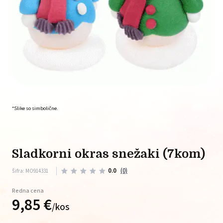
*Slike so simbolične.
sladkorni okras snežaki (7kom)
0.0
(0)
Šifra: MO914331
Redna cena
9,
85
€
/
kos