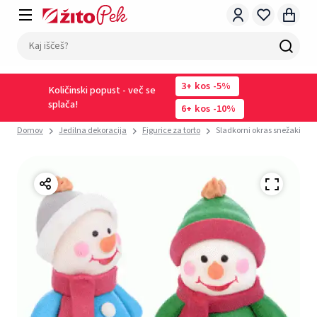
3
kos
-5%
Količinski popust - več se
splača!
6
kos
-10%
Domov
Jedilna dekoracija
Figurice za torto
Sladkorni okras snežaki (7