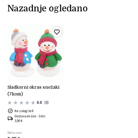
Nazadnje ogledano
sladkorni okras snežaki
(7kom)
0.0
(0)
Na zalogi še 8
Dostava en dan - 3 dni
3,90 €
Redna cena