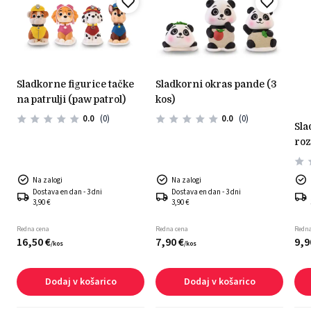
sladkorne figurice tačke
sladkorni okras pande (3
na patrulji (paw patrol)
kos)
0.0
(0)
0.0
(0)
sladkorni okras - zajček z
roz
Na zalogi
Na zalogi
Dostava en dan - 3 dni
Dostava en dan - 3 dni
3,90 €
3,90 €
Redna cena
Redna cena
Redna
16,
50
€
7,
90
€
9,
9
/
kos
/
kos
Dodaj v košarico
Dodaj v košarico