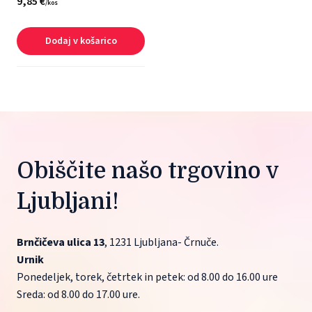
9,
85
€
/
kos
Dodaj v košarico
Obiščite našo trgovino v 
Ljubljani!
Brnčičeva ulica 13
, 1231 Ljubljana- Črnuče.
Urnik
Ponedeljek, torek, četrtek in petek: od 8.00 do 16.00 ure
Sreda: od 8.00 do 17.00 ure.