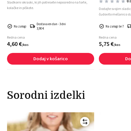
0.
Sladkorni okraski, ki jih potresete neposredno na torte,
kolačke in piškote.
Dodajte svojim sladi
čudovito mešanico sladkornih perli
elegantnim sijajem G
Dostava en dan - 3 dni
kolačkom in piškotom 
Na zalogi
Na zalogi še 7
3,90 €
Redna cena
Redna cena
4,
60
€
5,
75
€
/
kos
/
kos
Dodaj v košarico
Do
Sorodni izdelki