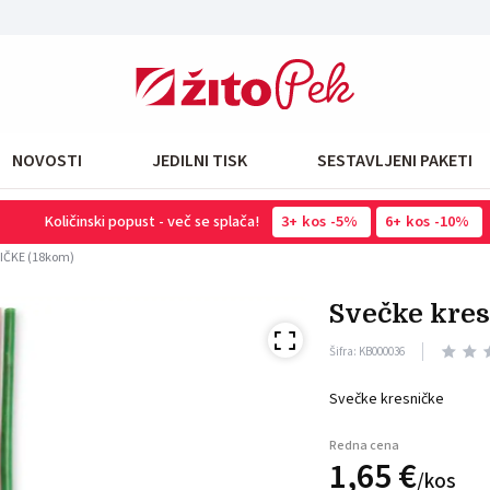
NOVOSTI
JEDILNI TISK
SESTAVLJENI PAKETI
Količinski popust - več se splača!
3
kos
-5%
6
kos
-10%
IČKE (18kom)
svečke kre
Šifra: KB000036
Svečke kresničke
Redna cena
1,
65
€
/
kos