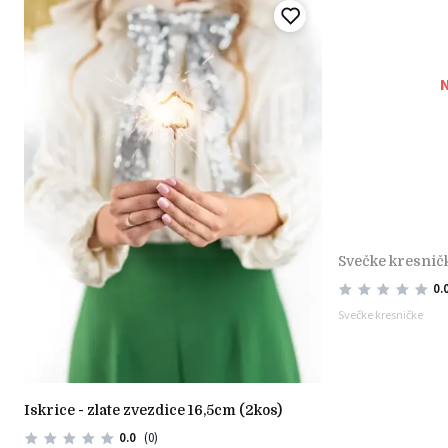
N
svečke kresnič
0.
Svečke kresničke
iskrice - zlate zvezdice 16,5cm (2kos)
0.0
(0)