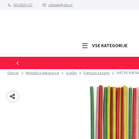
031/424-117
zitopek@zito.si
VSE KATEGORIJE
Domov
Nejedilna dekoracija
Svečke
Fontane za torto
SVEČKE KRESN