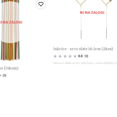
NI NA ZALOGI
I NA ZALOGI
iskrice - srce zlate 16,5cm (2kos)
0.0
(0)
Iskrice v obliki srca v zlati barvi, višina približno
ke (18kom)
0
(0)