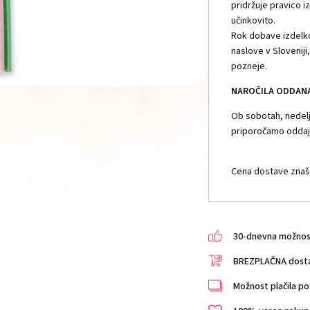
pridržuje pravico i
učinkovito.
Rok dobave izdelko
naslove v Slovenij
pozneje.
NAROČILA ODDANA 
Ob sobotah, nedelja
priporočamo oddajo
Cena dostave znaša
30-dnevna možnost 
BREZPLAČNA dostav
Možnost plačila po 