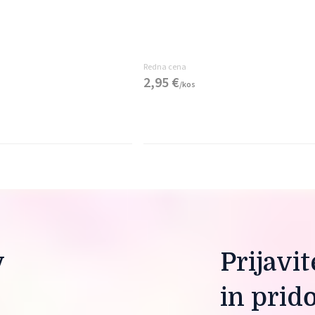
Redna cena
2,
95
€
/
kos
 
Prijavi
in prid