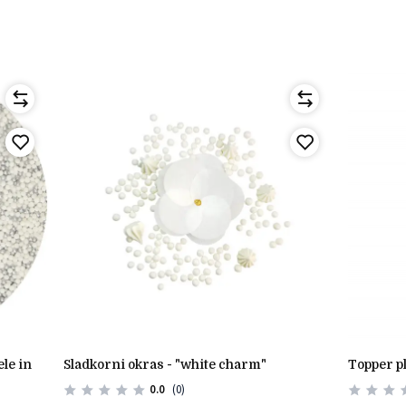
sladkorni okras - "white charm"
topper p
0.0
(0)