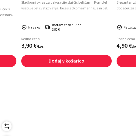
Sladkorni okras za dekoracijo slaščic beli šarm. Komplet
Eleganten zla
vsebuje bel cvet iz vaflja, bele sladkorne meringue in bele
dodatek za ok
juček s
sladkorne perlice. Komplet je pripravljen za hitro in
sveti krst, p
ele barve.
enostavno dekoracijo končnih slaščičarskih kreacij.
dogodki. Min
oracijo
Dostava en dan - 3 dni
svečan ter 
 dobrot.
Na zalogi
Na zalogi
3,90 €
Redna cena
Redna cena
3,
90
€
4,
90
€
/
kos
/
k
Dodaj v košarico