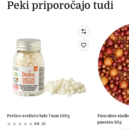
Peki priporočajo tudi
perlice svetleče bele 7mm 100g
funcakes sladkorne perlice mix golden
passion 80g
0.0
(0)