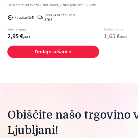
Iskrice v obliki zvezd v zlati barvi, višina približno 16,5 cm.
Dostava en dan - 3 dni
Na zalogi še 5
3,90 €
Redna cena
Redna cena
2,
95
€
1,
65
€
/
kos
/
kos
Dodaj v košarico
Obiščite našo trgovino v
Ljubljani!