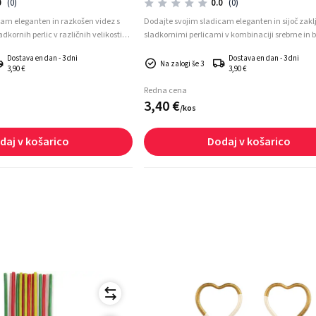
0
(0)
0.0
(0)
cam eleganten in razkošen videz s
Dodajte svojim sladicam eleganten in sijoč zakl
c v različnih velikostih z
sladkornimi perlicami v kombinaciji srebrne in b
olden Passion. Vašim tortam,
Mini perlice so idealne za hitro in učinkovito dek
Dostava en dan - 3 dni
Dostava en dan - 3 dni
podari čudovit zaključni pridih.
tort, kolačkov, piškotov, krofov in drugih sladkih
Na zalogi še 3
3,90 €
3,90 €
Redna cena
3,
40
€
/
kos
daj v košarico
Dodaj v košarico