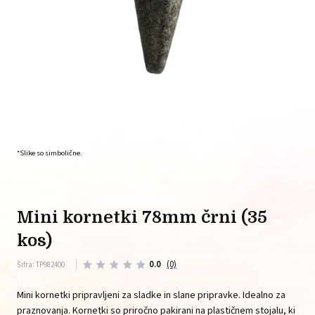
*Slike so simbolične.
mini kornetki 78mm črni (35
kos)
0.0
(0)
Šifra: TP982400
Mini kornetki pripravljeni za sladke in slane pripravke. Idealno za
praznovanja. Kornetki so priročno pakirani na plastičnem stojalu, ki