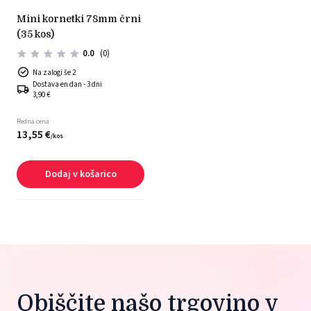
mini kornetki 78mm črni
(35 kos)
0.0
(0)
Na zalogi še 2
Dostava en dan - 3 dni
3,90 €
Redna cena
13,
55
€
/
kos
Dodaj v košarico
Obiščite našo trgovino v 