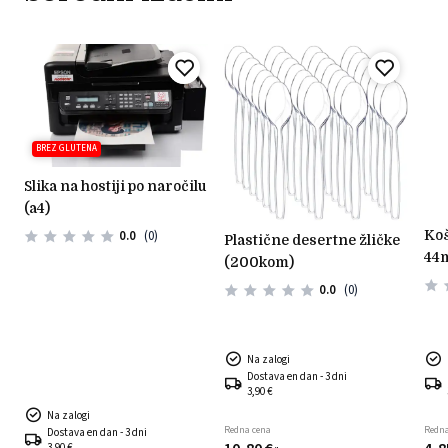
BREZ GLUTENA
slika na hostiji po naročilu
(a4)
košarice iz testa svetle
0.0
(0)
plastične desertne žličke
44
(200kom)
0.0
(0)
Na zalogi
Dostava en dan - 3 dni
3,90 €
Na zalogi
Redna cena
Redna
Dostava en dan - 3 dni
3,90 €