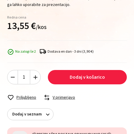
ga lahko uporabite za prezentacijo.
Redna cena
13,
55
€
/
kos
Na zalogi še 2
Dostava en dan - 3 dni
(3,90 €)
Dodaj v košarico
Priljubljeno
V primerjavo
Dodaj v seznam