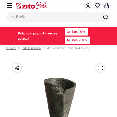
3
kos
-5%
Količinski popust - več se
splača!
6
kos
-10%
Domov
Izdelki iz testa
Mini kornetki 78mm črni (35 kos)