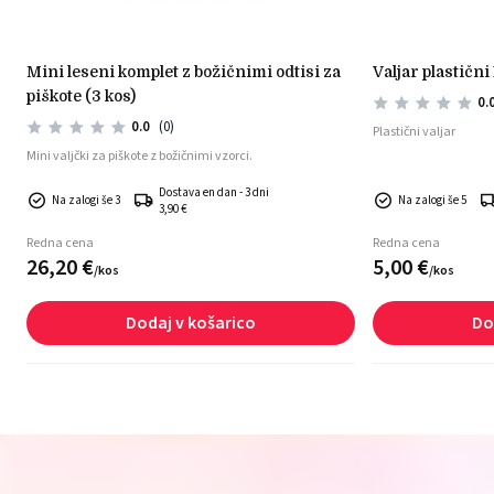
mini leseni komplet z božičnimi odtisi za
valjar plastičn
piškote (3 kos)
0.
0.0
(0)
Plastični valjar
Mini valjčki za piškote z božičnimi vzorci.
Dostava en dan - 3 dni
Na zalogi še 3
Na zalogi še 5
3,90 €
Redna cena
Redna cena
26,
20
€
5,
00
€
/
kos
/
kos
Dodaj v košarico
Do