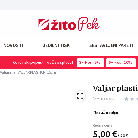
NOVOSTI
JEDILNI TISK
SESTAVLJENI PAKETI
Količinski popust - več se splača!
3
kos
-5%
6
kos
-10%
Valjarji
VALJAR PLASTIČNI 15cm
valjar plas
Šifra: KB000085
Plastični valjar
Redna cena
5,
00
€
/
kos