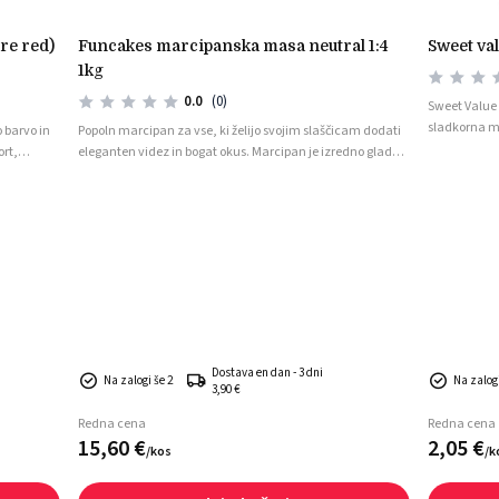
funcakes marcipanska masa neutral 1:4
sweet v
1kg
0.0
(0)
Sweet Value
sladkorna m
 barvo in
Popoln marcipan za vse, ki želijo svojim slaščicam dodati
dekoriranje t
ort,
eleganten videz in bogat okus. Marcipan je izredno gladek,
projektov. J
je gladka,
elastičen in preprost za oblikovanje, zato je odlična izbira
preprosta za
tako za domače peke kot profesionalce. Vsebuje 20 %
začetnike ko
mandljev ter 80 % sladkorja, kar mu daje tradicionalen
okus in idealno teksturo za prekrivanje tort ali ustvarjanje
dekoracij.
Dostava en dan - 3 dni
Na zalogi še 2
Na zalogi
3,90 €
Redna cena
Redna cena
15,
60
€
2,
05
€
/
kos
/
k