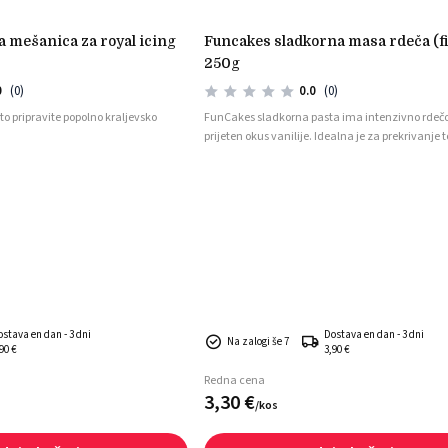
funcakes sladkorna masa rdeča (fire red)
250g
0
(0)
0.0
(0)
to pripravite popolno kraljevsko
FunCakes sladkorna pasta ima intenzivno rdečo
prijeten okus vanilije. Idealna je za prekrivanje t
izrezovanje oblik ter modeliranje dekoracij, saj 
prožna in enostavna za uporabo.
ostava en dan - 3 dni
Dostava en dan - 3 dni
Na zalogi še 7
90 €
3,90 €
Redna cena
3,
30
€
/
kos