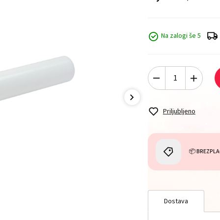
Na zalogi še 5
Priljubljeno
📦 BREZPLA
Dostava