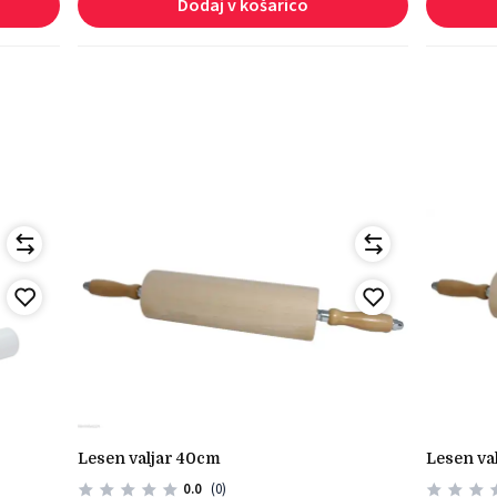
Dodaj v košarico
lesen valjar 40cm
lesen v
0.0
(0)