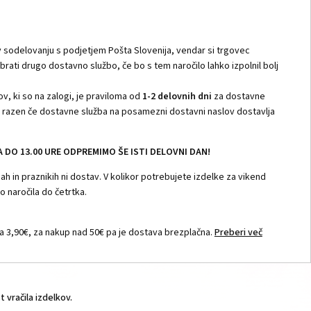
 sodelovanju s podjetjem Pošta Slovenija, vendar si trgovec
zbrati drugo dostavno službo, če bo s tem naročilo lahko izpolnil bolj
v, ki so na zalogi, je praviloma od
1-2 delovnih dni
za dostavne
i, razen če dostavne služba na posamezni dostavni naslov dostavlja
DO 13.00 URE ODPREMIMO ŠE ISTI DELOVNI DAN!
h in praznikih ni dostav. V kolikor potrebujete izdelke za vikend
 naročila do četrtka.
 3,90€, za nakup nad 50€ pa je dostava brezplačna.
Preberi več
vračila izdelkov.