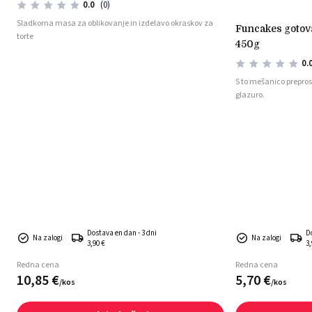
0.0
(0)
Sladkorna masa za oblikovanje in izdelavo okraskov za
funcakes gotova mešanica za royal icing
torte
450g
0.
S to mešanico prepros
glazuro.
Dostava en dan - 3 dni
D
Na zalogi
Na zalogi
3,90 €
3,
Redna cena
Redna cena
10,
85
€
5,
70
€
/
kos
/
kos