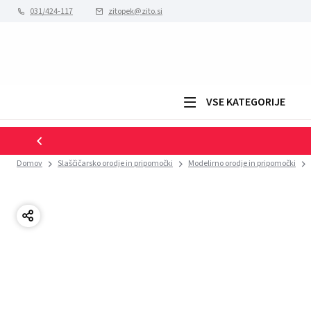
031/424-117
zitopek@zito.si
VSE KATEGORIJE
Domov
Slaščičarsko orodje in pripomočki
Modelirno orodje in pripomočki