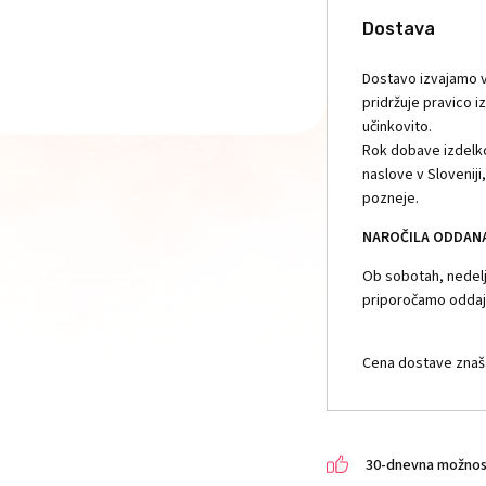
Dostava
Dostavo izvajamo v
pridržuje pravico i
učinkovito.
Rok dobave izdelko
naslove v Slovenij
pozneje.
NAROČILA ODDANA 
Ob sobotah, nedelja
priporočamo oddajo
Cena dostave znaša
30-dnevna možnost 