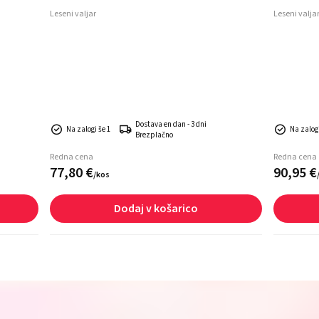
Leseni valjar
Leseni valja
Dostava en dan - 3 dni
Na zalogi še 1
Na zalogi
Brezplačno
Redna cena
Redna cena
77,
80
€
90,
95
€
/
kos
Dodaj v košarico