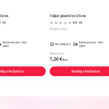
i 15cm
valjar plastični 23cm
0
(0)
0.0
(0)
Plastični valjar
Dostava en dan - 3 dni
Dostava en dan - 3 dni
Na zalogi še 2
3,90 €
3,90 €
Redna cena
7,
20
€
/
kos
daj v košarico
Dodaj v košarico