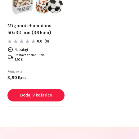
mignoni champions
50x32 mm (36 kom)
0.0
(0)
Na zalogi
Dostava en dan - 3 dni
3,90 €
Redna cena
3,
90
€
/
kos
Dodaj v košarico