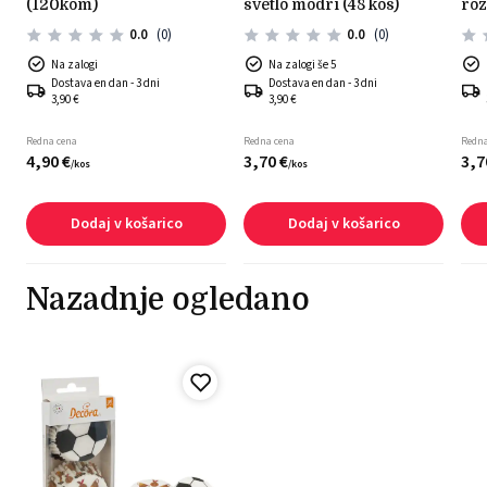
(120kom)
svetlo modri (48 kos)
roz
0.0
(0)
0.0
(0)
Na zalogi
Na zalogi še 5
Dostava en dan - 3 dni
Dostava en dan - 3 dni
3,90 €
3,90 €
Redna cena
Redna cena
Redna
4,
90
€
3,
70
€
3,
7
/
kos
/
kos
Dodaj v košarico
Dodaj v košarico
Nazadnje ogledano