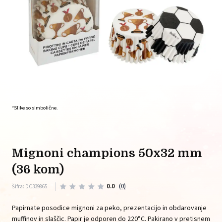
*Slike so simbolične.
mignoni champions 50x32 mm
(36 kom)
0.0
(0)
Šifra: DC339865
Papirnate posodice mignoni za peko, prezentacijo in obdarovanje
muffinov in slaščic. Papir je odporen do 220°C. Pakirano v pretisnem