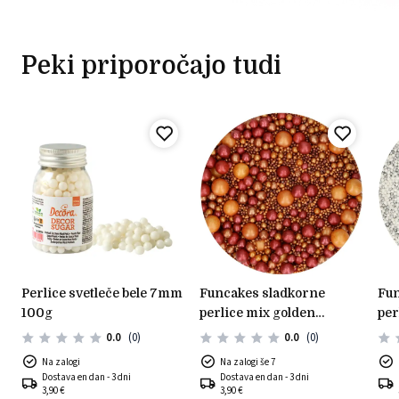
Peki priporočajo tudi
perlice svetleče bele 7mm
funcakes sladkorne
funcakes sladkorne
100g
perlice mix golden
per
passion 80g
sre
0.0
(0)
0.0
(0)
Na zalogi
Na zalogi še 7
Dostava en dan - 3 dni
Dostava en dan - 3 dni
3,90 €
3,90 €