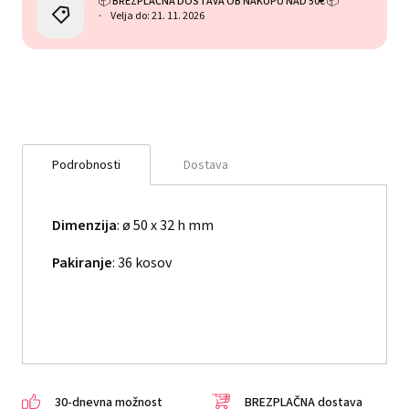
📦 BREZPLAČNA DOSTAVA OB NAKUPU NAD 50€ 📦
Velja do: 21. 11. 2026
Podrobnosti
Dostava
Dimenzija
: ø 50 x 32 h mm
Pakiranje
: 36 kosov
30-dnevna možnost
BREZPLAČNA dostava