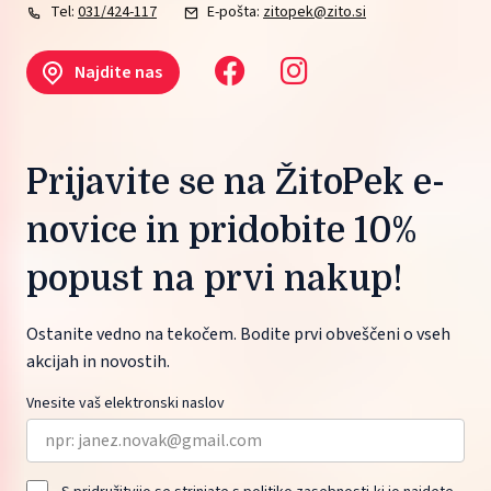
Tel:
031/424-117
E-pošta:
zitopek@zito.si
Najdite nas
Prijavite se na ŽitoPek e-
novice in pridobite 10%
popust na prvi nakup!
Ostanite vedno na tekočem. Bodite prvi obveščeni o vseh
akcijah in novostih.
Vnesite vaš elektronski naslov