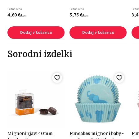
Redna cena
Redna cena
Redna
4,
60
€
5,
75
€
3,
4
/
kos
/
kos
Dodaj v košarico
Dodaj v košarico
Sorodni izdelki
mignoni rjavi 40mm
funcakes mignoni baby -
funcakes mignoni - baby