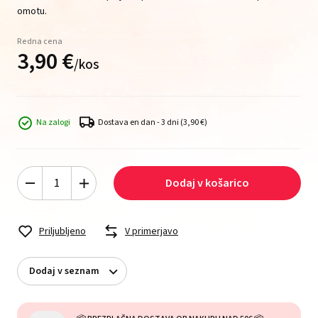
omotu.
Redna cena
3,
90
€
/
kos
Na zalogi
Dostava en dan - 3 dni
(3,90 €)
Dodaj v košarico
Priljubljeno
V primerjavo
Dodaj v seznam