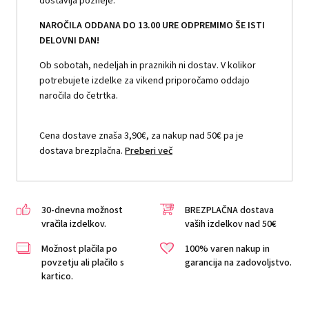
dostavlja pozneje.
NAROČILA ODDANA DO 13.00 URE ODPREMIMO ŠE ISTI
DELOVNI DAN!
Ob sobotah, nedeljah in praznikih ni dostav. V kolikor
potrebujete izdelke za vikend priporočamo oddajo
naročila do četrtka.
Cena dostave znaša 3,90€, za nakup nad 50€ pa je
dostava brezplačna.
Preberi več
30-dnevna možnost
BREZPLAČNA dostava
vračila izdelkov.
vaših izdelkov nad 50€
Možnost plačila po
100% varen nakup in
povzetju ali plačilo s
garancija na zadovoljstvo.
kartico.