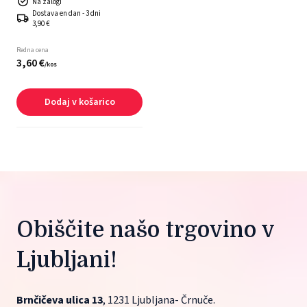
Na zalogi
Dostava en dan - 3 dni
3,90 €
Redna cena
3,
60
€
/
kos
Dodaj v košarico
Obiščite našo trgovino v 
Ljubljani!
Brnčičeva ulica 13
, 1231 Ljubljana- Črnuče.