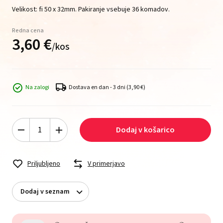
Velikost: fi 50 x 32mm. Pakiranje vsebuje 36 komadov.
Redna cena
3,
60
€
/
kos
Na zalogi
Dostava en dan - 3 dni
(3,90 €)
Dodaj v košarico
Priljubljeno
V primerjavo
Dodaj v seznam