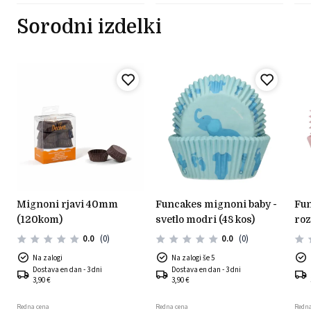
Sorodni izdelki
mignoni rjavi 40mm
funcakes mignoni baby -
funcakes mignoni - baby
(120kom)
svetlo modri (48 kos)
roz
0.0
(0)
0.0
(0)
Na zalogi
Na zalogi še 5
Dostava en dan - 3 dni
Dostava en dan - 3 dni
3,90 €
3,90 €
Redna cena
Redna cena
Redna