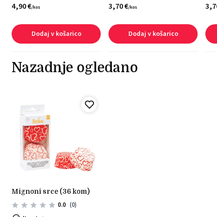
4,
90
€
3,
70
€
3,
7
/
kos
/
kos
Dodaj v košarico
Dodaj v košarico
Nazadnje ogledano
mignoni srce (36 kom)
0.0
(0)