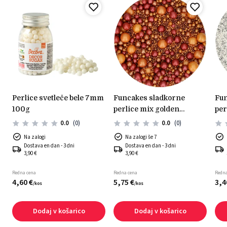
perlice svetleče bele 7mm
funcakes sladkorne
funcakes sladkorne
100g
perlice mix golden
per
passion 80g
sre
0.0
(0)
0.0
(0)
Na zalogi
Na zalogi še 7
Dostava en dan - 3 dni
Dostava en dan - 3 dni
3,90 €
3,90 €
Redna cena
Redna cena
Redna
4,
60
€
5,
75
€
3,
4
/
kos
/
kos
Dodaj v košarico
Dodaj v košarico