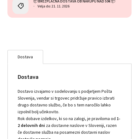
📦 BREZPLAČNA DOSTAVA OB NAKUPU NAD 50€ 📦
Velja do: 21. 11. 2026
Dostava
Dostava
Dostavo izvajamo v sodelovanju s podjetjem Pošta
Slovenija, vendar si trgovec pridržuje pravico izbrati
drugo dostavno službo, če bo s tem naročilo lahko
izpolnil bolj učinkovito.
Rok dobave izdelkov, ki so na zalogi, je praviloma od
1-
2 delovnih dni
za dostavne naslove v Sloveniji, razen
če dostavne služba na posamezni dostavni naslov