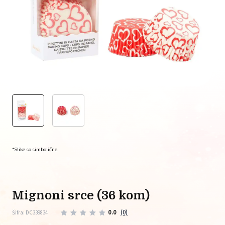
*Slike so simbolične.
mignoni srce (36 kom)
0.0
(0)
Šifra: DC339834