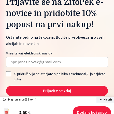
Prijavite se na ŽitoPek e-
novice in pridobite 10%
popust na prvi nakup!
Ostanite vedno na tekočem. Bodite prvi obveščeni o vseh
akcijah in novostih.
Vnesite vaš elektronski naslov
S pridružitvijo se strinjate s politiko zasebnosti,ki jo najdete
tukaj
Prijavite se zdaj
1x
Mignoni srce (36 kom)
Na vrh
2026 © ŽITO maloprodaja d.o.o., Moskovska ulica 1, 1000 Ljubljana, Slovenia.
3,
60
€
Dodaj v košarico