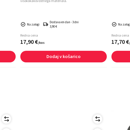
visokokakovostnega materiala.
Dostava en dan - 3 dni
Na zalogi
Na zalog
3,90 €
Redna cena
Redna cena
17,
90
€
17,
70
€
/
kos
Dodaj v košarico