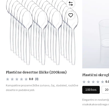
plastične desertne žličke (200kom)
plastični okrog
0.0
(0)
0.
Kompaktne prozorne žličke za kavo, čaj, sladoled, različne
100 kos
20
deserte in podobne jedi.
na
Elegantni in nezlomlji
visokokakovostnega 