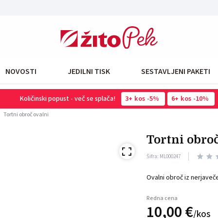
NOVOSTI
JEDILNI TISK
SESTAVLJENI PAKETI
Količinski popust - več se splača!
3
kos
-5%
6
kos
-10%
Tortni obroč ovalni
tortni obro
Šifra: ML000247
Ovalni obroč iz nerjaveč
Redna cena
10,
00
€
/
kos