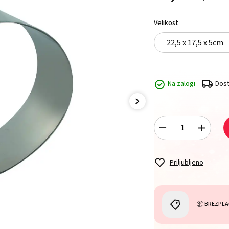
Velikost
22,5 x 17,5 x 5cm
Na zalogi
Dost
Priljubljeno
📦 BREZPLA