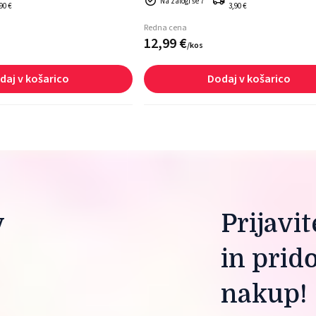
Na zalogi še 7
90 €
3,90 €
Redna cena
12,
99
€
/
kos
daj v košarico
Dodaj v košarico
 
Prijavi
in prid
nakup!