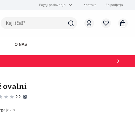
Pogoji poslovanja
Kontakt
Za podjetja
O NAS
č ovalni
0.0
(0)
ega jekla