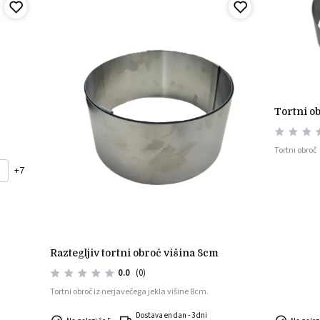
tortni 
Tortni obroč
+7
raztegljiv tortni obroč višina 8cm
0.0
(0)
Tortni obroč iz nerjavečega jekla višine 8cm.
Dostava en dan - 3 dni