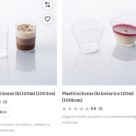
li kozarčki 120ml (100 kos)
plastični kozarčki košarica 120ml
(100kom)
0
(0)
0.0
(0)
 kos
Elegantni lončki za sladice iz visokokakovostne
materiala.
vi kozarci za sladice, izdelani iz
materiala.