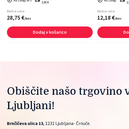
Na zalogi še 3
Na zalogi
3,90 €
3,
Redna cena
Redna cena
28,
75
€
12,
18
€
/
kos
/
kos
Dodaj v košarico
Do
Obiščite našo trgovino v
Ljubljani!
Brnčičeva ulica 13
, 1231 Ljubljana- Črnuče.