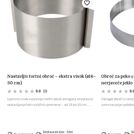
nastavljiv tortni obroč – ekstra visok (ø16–
obroč za peko φ 24cm višina 7 cm -
30 cm)
nerjaveče jeklo
0.0
(0)
0.
Izjemno visok nastavljiv tortni obroč omogoča enostavno
Okrogel obroč iz nerja
sestavljanje tort različnih premerov – od 16 do 30 cm.
zamrzovanje sodobnih
Zaradi višine 15 cm je idealen za visoke torte, mousse
sladice ali večnadstropne slaščice. Izdelan je iz
kakovostnega nerjavečega jekla in je primeren za
pomivanje v pomivalnem stroju.
Dostava en dan - 3 dni
D