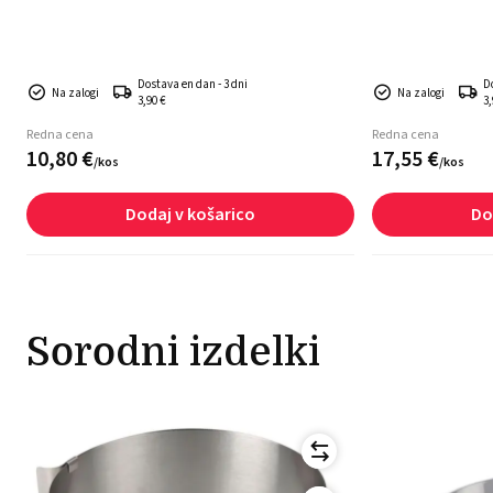
Dostava en dan - 3 dni
D
Na zalogi
Na zalogi
3,90 €
3,
Redna cena
Redna cena
10,
80
€
17,
55
€
/
kos
/
kos
Dodaj v košarico
Do
Sorodni izdelki