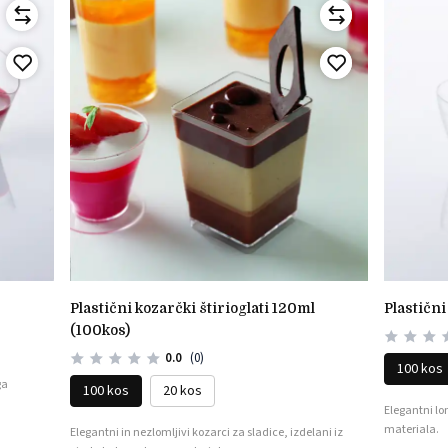
plastični kozarčki štirioglati 120ml
plastič
(100kos)
0.0
(0)
100 kos
ga
100 kos
20 kos
Elegantni lo
materiala.
Elegantni in nezlomljivi kozarci za sladice, izdelani iz