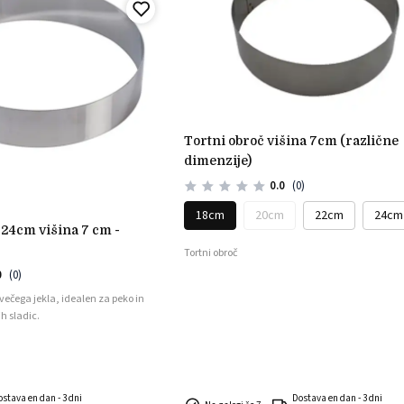
tortni obroč višina 7cm (različne
dimenzije)
0.0
(0)
18cm
20cm
22cm
24cm
Tortni obroč
0
(0)
večega jekla, idealen za peko in
 sladic.
ostava en dan - 3 dni
Dostava en dan - 3 dni