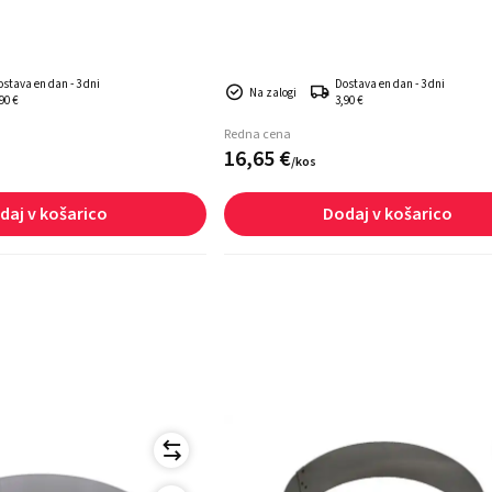
ostava en dan - 3 dni
Dostava en dan - 3 dni
Na zalogi
90 €
3,90 €
Redna cena
16,
65
€
/
kos
daj v košarico
Dodaj v košarico