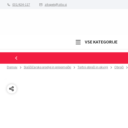
031/424-117
zitopek@zito.si
VSE KATEGORIJE
Domov
Slaščičarsko orodje in pripomočki
Tortni obroči in okvirji
Obroči