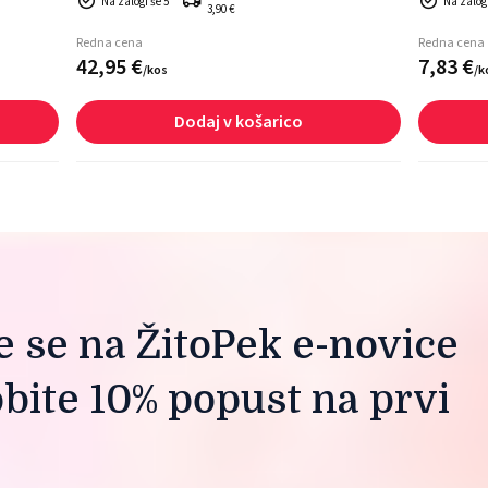
Na zalogi še 5
Na zalogi
3,90 €
Redna cena
Redna cena
42,
95
€
7,
83
€
/
kos
/
k
Dodaj v košarico
te se na ŽitoPek e-novice
obite 10% popust na prvi