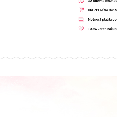
30-dnevna možnost 
BREZPLAČNA dostav
Možnost plačila po 
100% varen nakup i