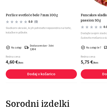
perlice svetleče bele 7mm 100g
funcakes sladkorne perlice mix golden
passion 80g
0.0
(0)
0.
Sladkorni okraski, ki jih potresete neposredno na torte,
kolačke in piškote.
Dodajte svojim sladi
čudovito mešanico sladkornih perli
elegantnim sijajem G
Dostava en dan - 3 dni
kolačkom in piškotom 
Na zalogi
Na zalogi še 7
3,90 €
Redna cena
Redna cena
4,
60
€
5,
75
€
/
kos
/
kos
Dodaj v košarico
Do
Sorodni izdelki