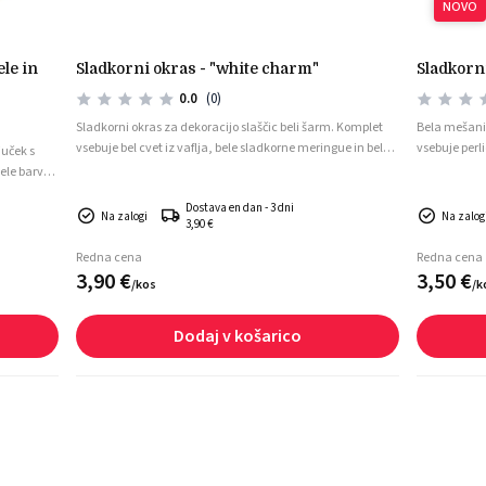
NOVO
sladkorni okras - "white charm"
sladkorn
0.0
(0)
Sladkorni okras za dekoracijo slaščic beli šarm. Komplet
Bela mešani
vsebuje bel cvet iz vaflja, bele sladkorne meringue in bele
vsebuje perli
juček s
sladkorne perlice. Komplet je pripravljen za hitro in
dekoracijo to
ele barve.
enostavno dekoracijo končnih slaščičarskih kreacij.
Popolna izbi
oracijo
Dostava en dan - 3 dni
 dobrot.
Na zalogi
Na zalog
3,90 €
Redna cena
Redna cena
3,
90
€
3,
50
€
/
kos
/
k
Dodaj v košarico