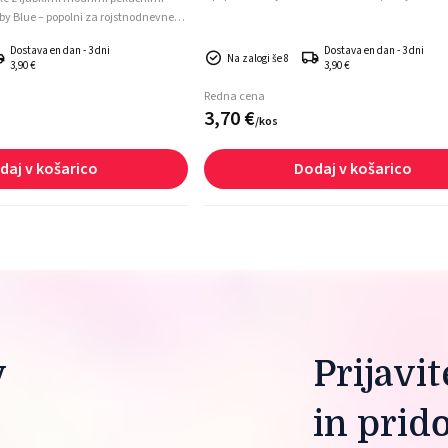
praznovanje rojstva!
by Blue – popolni za rojstnodnevne
li praznovanje rojstva!
Dostava en dan - 3 dni
Dostava en dan - 3 dni
Na zalogi še 8
3,90 €
3,90 €
Redna cena
3,
70
€
/
kos
daj v košarico
Dodaj v košarico
 
Prijavi
in prid