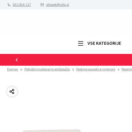
031/424-117
zitopek@zito.si
VSE KATEGORIJE
Domov
Potrošni material in embalaža
Papirne posodice-mignoni
Papirn