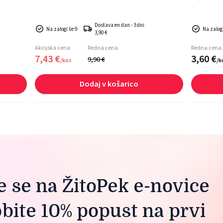
Dostava en dan - 3 dni
Na zalogi še 9
Na zalog
3,90 €
Akcijska cena
Redna cena
Redna cena
7,
43
€
3,
60
€
9,
90
€
/
kos
/
k
Dodaj v košarico
te se na ŽitoPek e-novice
obite 10% popust na prvi