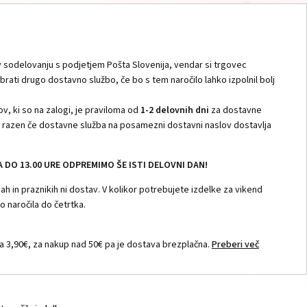
 sodelovanju s podjetjem Pošta Slovenija, vendar si trgovec
zbrati drugo dostavno službo, če bo s tem naročilo lahko izpolnil bolj
v, ki so na zalogi, je praviloma od
1-2 delovnih dni
za dostavne
i, razen če dostavne služba na posamezni dostavni naslov dostavlja
DO 13.00 URE ODPREMIMO ŠE ISTI DELOVNI DAN!
h in praznikih ni dostav. V kolikor potrebujete izdelke za vikend
 naročila do četrtka.
 3,90€, za nakup nad 50€ pa je dostava brezplačna.
Preberi več