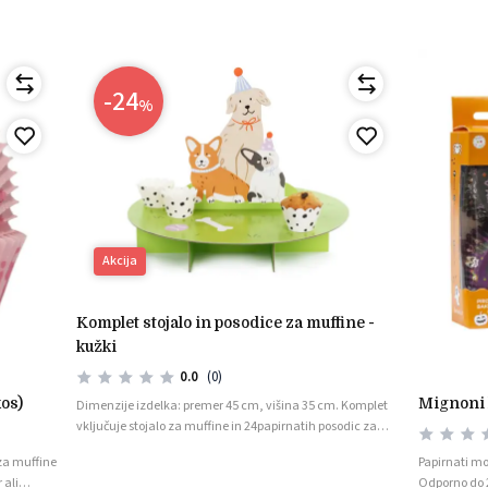
-24
%
Akcija
komplet stojalo in posodice za muffine -
kužki
0.0
(0)
kos)
mignoni
Dimenzije izdelka: premer 45 cm, višina 35 cm. Komplet
vključuje stojalo za muffine in 24papirnatih posodic za
muffine.
 za muffine
Papirnati mo
 ali
Odporno do 2