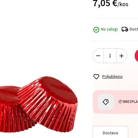
7,
05
€
/
kos
Na zalogi
Dost
Priljubljeno
📦 BREZPLA
Dostava