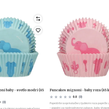
funcakes mignoni - baby roza (48 
0.0
(0)
0
(0)
Popestrite svoje kolačke z ljubkimi roza papirčki
– popolni za rojstnodnevne zabave, baby shower
čke z ljubkimi modrimi pekačnimi