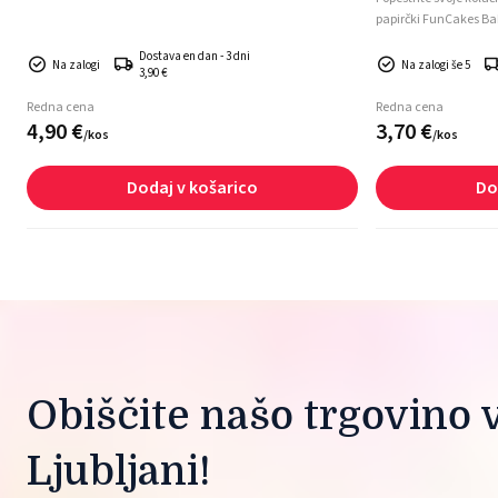
papirčki FunCakes Ba
zabave, baby shower a
Dostava en dan - 3 dni
Na zalogi
Na zalogi še 5
3,90 €
Redna cena
Redna cena
4,
90
€
3,
70
€
/
kos
/
kos
Dodaj v košarico
Do
Obiščite našo trgovino v
Ljubljani!