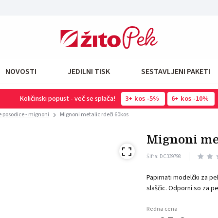
NOVOSTI
JEDILNI TISK
SESTAVLJENI PAKETI
Količinski popust - več se splača!
3
kos
-5%
6
kos
-10%
e posodice - mignoni
Mignoni metalic rdeči 60kos
mignoni me
Šifra: DC339798
Papirnati modelčki za pek
slaščic. Odporni so za 
Redna cena