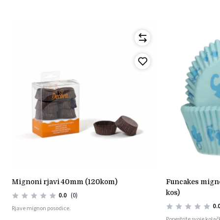
mignoni rjavi 40mm (120kom)
funcakes mignoni baby - svetlo modri (48
kos)
0.0
(0)
0.
Rjave mignon posodice.
Popestrite svoje kola