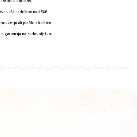
vračila izdelkov.
a vaših izdelkov nad 50€
povzetju ali plačilo s kartico.
n garancija na zadovoljstvo.