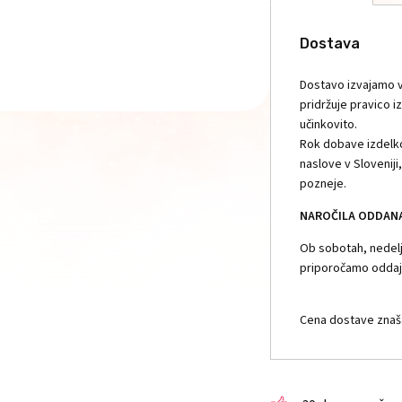
Dostava
Dostavo izvajamo v
pridržuje pravico i
učinkovito.
Rok dobave izdelko
naslove v Slovenij
pozneje.
NAROČILA ODDANA 
Ob sobotah, nedelja
priporočamo oddajo
Cena dostave znaša