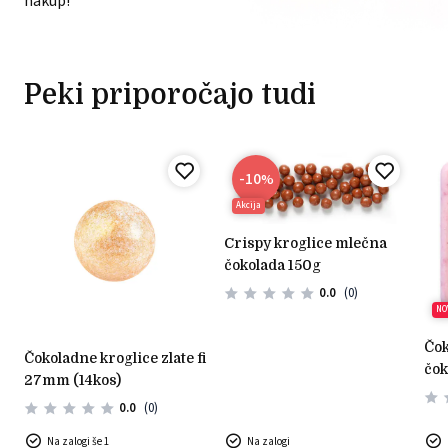
nakup!
Peki priporočajo tudi
-10
%
Akcija
crispy kroglice mlečna
čokolada 150g
0.0
(0)
NO
čokoladni okras bela
čokoladne kroglice zlate fi
čok
27mm (14kos)
mal
0.0
(0)
Na zalogi še 1
Na zalogi