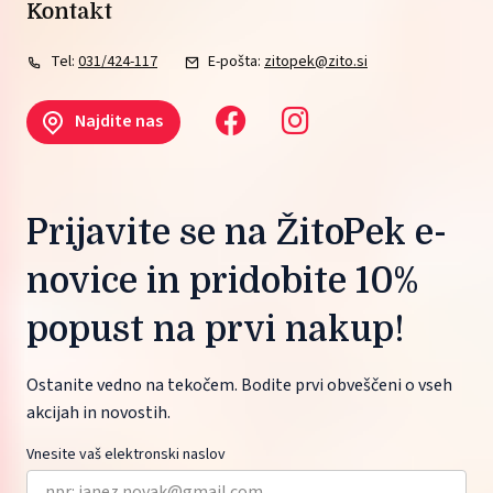
Kontakt
Tel:
031/424-117
E-pošta:
zitopek@zito.si
Najdite nas
Prijavite se na ŽitoPek e-
novice in pridobite 10%
popust na prvi nakup!
Ostanite vedno na tekočem. Bodite prvi obveščeni o vseh
akcijah in novostih.
Vnesite vaš elektronski naslov