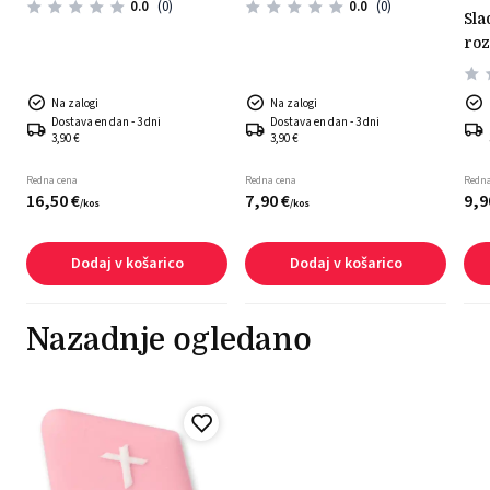
0.0
(0)
0.0
(0)
sladkorni okras - zajček z
roz
Na zalogi
Na zalogi
Dostava en dan - 3 dni
Dostava en dan - 3 dni
3,90 €
3,90 €
Redna cena
Redna cena
Redna
16,
50
€
7,
90
€
9,
9
/
kos
/
kos
Dodaj v košarico
Dodaj v košarico
Nazadnje ogledano