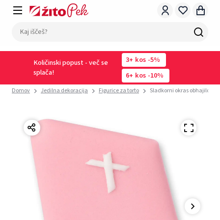
3
kos
-5%
Količinski popust - več se
splača!
6
kos
-10%
Domov
Jedilna dekoracija
Figurice za torto
Sladkorni okras obhajilo ko