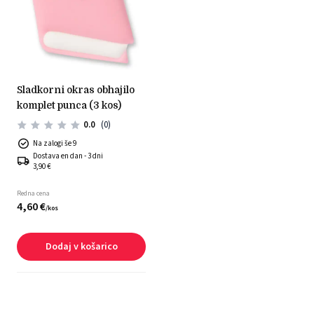
sladkorni okras obhajilo
komplet punca (3 kos)
0.0
(0)
Na zalogi še 9
Dostava en dan - 3 dni
3,90 €
Redna cena
4,
60
€
/
kos
Dodaj v košarico