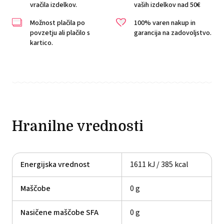
vračila izdelkov.
vaših izdelkov nad 50€
Možnost plačila po
100% varen nakup in
povzetju ali plačilo s
garancija na zadovoljstvo.
kartico.
Hranilne vrednosti
Energijska vrednost
1611 kJ / 385 kcal
Maščobe
0 g
Nasičene maščobe SFA
0 g