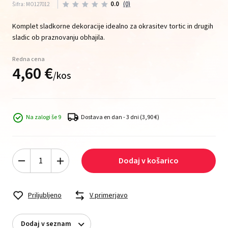
0.0
(0)
Šifra: MO127012
Komplet sladkorne dekoracije idealno za okrasitev tortic in drugih
sladic ob praznovanju obhajila.
Redna cena
4,
60
€
/
kos
Na zalogi še 9
Dostava en dan - 3 dni
(3,90 €)
Dodaj v košarico
Priljubljeno
V primerjavo
Dodaj v seznam