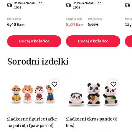
Dostava en dan - 3 dni
Dostava en dan - 3 dni
3,90 €
3,90 €
Redna cena
Akcijska cena
Redna cena
Redna
6,
40
€
5,
04
€
15,
5,
60
€
/
kos
/
kos
Dodaj v košarico
Dodaj v košarico
Sorodni izdelki
sladkorne figurice tačke
sladkorni okras pande (3
na patrulji (paw patrol)
kos)