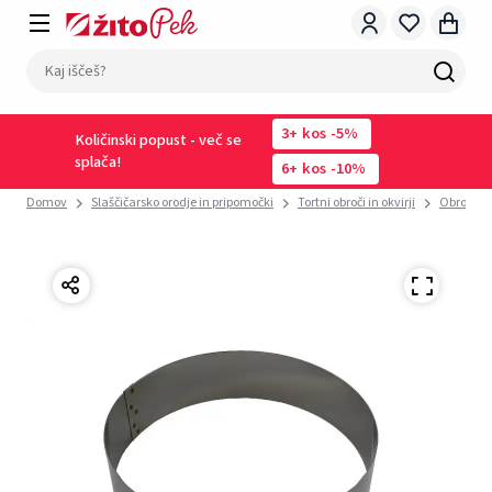
3
kos
-5%
Količinski popust - več se
splača!
6
kos
-10%
Domov
Slaščičarsko orodje in pripomočki
Tortni obroči in okvirji
Obroči