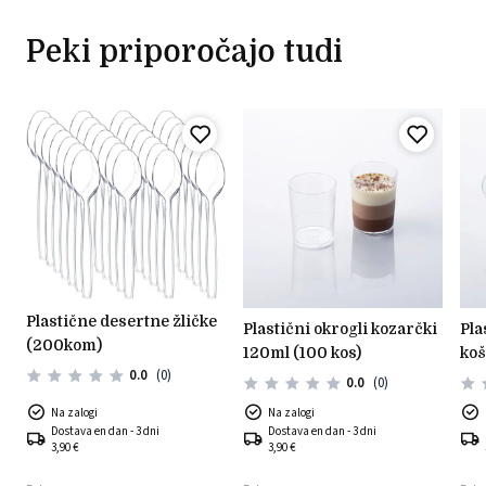
Peki priporočajo tudi
plastične desertne žličke
plastični okrogli kozarčki
plastični kozarčki
(200kom)
120ml (100 kos)
koš
0.0
(0)
0.0
(0)
Na zalogi
Na zalogi
Dostava en dan - 3 dni
Dostava en dan - 3 dni
3,90 €
3,90 €