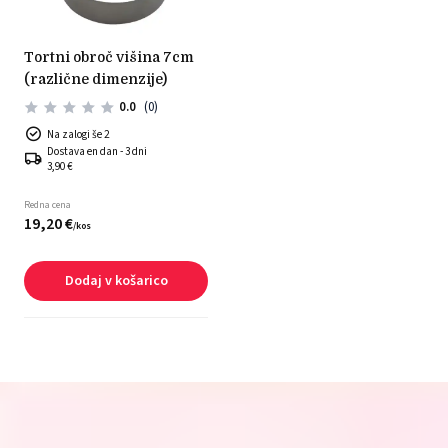
tortni obroč višina 7cm
(različne dimenzije)
0.0
(0)
Na zalogi še 2
Dostava en dan - 3 dni
3,90 €
Redna cena
19,
20
€
/
kos
Dodaj v košarico