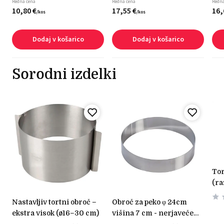
Redna cena
Redna cena
Redna
10,
80
€
17,
55
€
16,
/
kos
/
kos
Dodaj v košarico
Dodaj v košarico
Sorodni izdelki
tortni obroč višina 7cm
(ra
nastavljiv tortni obroč –
obroč za peko φ 24cm
ekstra visok (ø16–30 cm)
višina 7 cm - nerjaveče