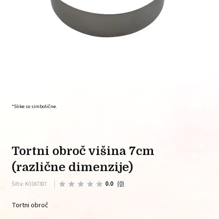
*Slike so simbolične.
tortni obroč višina 7cm
(različne dimenzije)
0.0
(0)
Šifra: KO167307
Tortni obroč