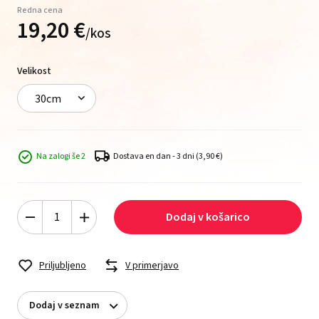
Redna cena
19,
20
€
/
kos
Velikost
30cm
Na zalogi še 2
Dostava en dan - 3 dni
(3,90 €)
Dodaj v košarico
Priljubljeno
V primerjavo
Dodaj v seznam