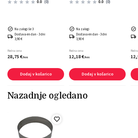
jeklo
0.0
(0)
0.0
(0)
Na zalogi še 3
Na zalogi
Dostava en dan - 3 dni
Dostava en dan - 3 dni
3,90 €
3,90 €
Redna cena
Redna cena
Redna
28,
75
€
12,
18
€
12,
/
kos
/
kos
Dodaj v košarico
Dodaj v košarico
Nazadnje ogledano