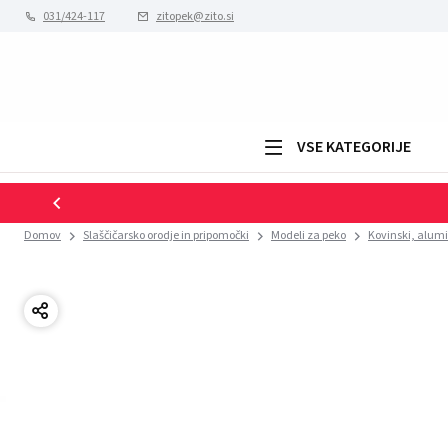
031/424-117
zitopek@zito.si
VSE KATEGORIJE
Domov
Slaščičarsko orodje in pripomočki
Modeli za peko
Kovinski, alumi