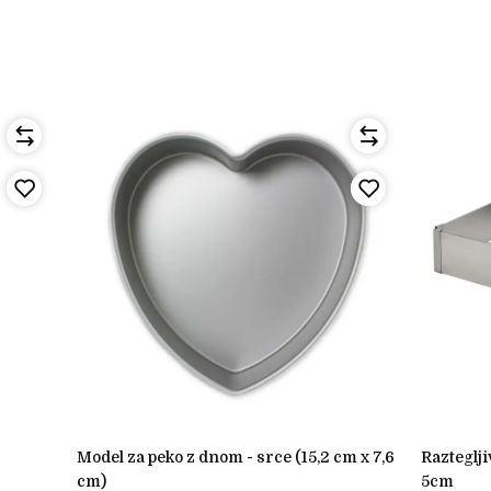
model za peko z dnom - srce (15,2 cm x 7,6
raztegljiv okvir za peko pravokotni višina
cm)
5cm