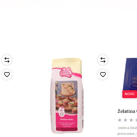
NOVO
želatina
Jedilna žela
proizvodov, 