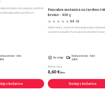
blja kot preliv čez sadje pri različnih
funcakes mešanica za čarobno čokoladno
a želirnega preliva je hitra in
kremo – 450 g
 lahko zamrzujejo.
0.0
(0)
Iščete lahko, zračno in hitro pripravljeno čokol
za torte in kolačke? FunCakes Enchanted Cream
popolna izbira! Ta mešanica ustvari izjemno rah
stabilno kremo, ki je idealna za polnjenje, pre
tort ali dekoracijo kolačkov.
ostava en dan - 3 dni
Dostava en dan - 3 dni
Na zalogi
90 €
3,90 €
Redna cena
8,
60
€
/
kos
daj v košarico
Dodaj v košarico