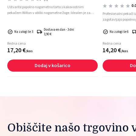
0.
Ustvarite popolno nogometno torto s kakovostnim
pekačem Wilton v obliki nogometne žoge. Idealen je za
Profesionalni pekači 
rojstne dneve, športne dogodke in vse ljubitelje nogometa,
zagotavljajo popolno 
saj omogoča enostavno pripravo torte z realistično obliko
oblikovanih tort.
Dostava en dan - 3 dni
žoge.
Na zalogi še 3
Na zalogi še 6
3,90 €
Redna cena
Redna cena
17,
20
€
14,
20
€
/
kos
/
kos
Dodaj v košarico
Do
Obiščite našo trgovino v