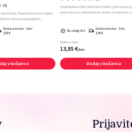
0
(0)
Visokokakovosten kovinski model s premazom p
prijemanju in odstranljivim dnom. Enostaven z
iz aluminija. Popolnoma ravni robovi
idealen za pripravo sladkih in slanih jedi.
peko in ustvarjanje popolno
Dostava en dan - 3 dni
Dostava en dan - 3 dni
Na zalogi še 5
3,90 €
3,90 €
Redna cena
13,
85
€
/
kos
daj v košarico
Dodaj v košarico
 
Prijavi