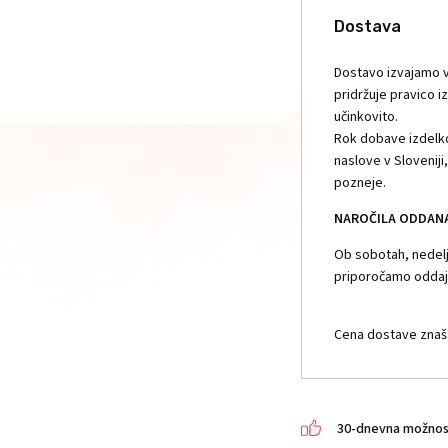
Dostava
Dostavo izvajamo v
pridržuje pravico i
učinkovito.
Rok dobave izdelko
naslove v Slovenij
pozneje.
NAROČILA ODDANA 
Ob sobotah, nedelja
priporočamo oddajo
Cena dostave znaša
30-dnevna možnost 