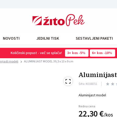
NOVOSTI
JEDILNI TISK
SESTAVLJENI PAKETI
Količinski popust - več se splača!
3
kos
-5%
6
kos
-10%
nijasti modeli
ALUMINIJAST MODEL 39,5 x 13 x 9 cm
aluminijas
Šifra: KO100711
Aluminijast model
Redna cena
22,
30
€
/
kos