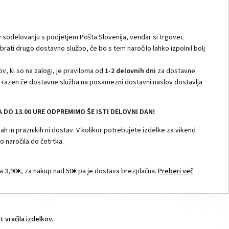
 sodelovanju s podjetjem Pošta Slovenija, vendar si trgovec
zbrati drugo dostavno službo, če bo s tem naročilo lahko izpolnil bolj
v, ki so na zalogi, je praviloma od
1-2 delovnih dni
za dostavne
i, razen če dostavne služba na posamezni dostavni naslov dostavlja
DO 13.00 URE ODPREMIMO ŠE ISTI DELOVNI DAN!
h in praznikih ni dostav. V kolikor potrebujete izdelke za vikend
 naročila do četrtka.
 3,90€, za nakup nad 50€ pa je dostava brezplačna.
Preberi več
vračila izdelkov.