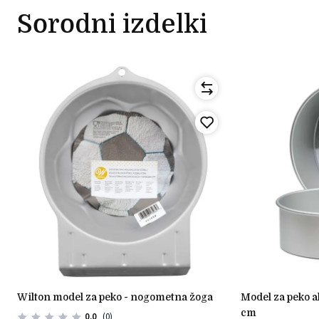
Sorodni izdelki
wilton model za peko - nogometna žoga
model za peko aluminij fi 20cm, višina 10
cm
0.0
(0)