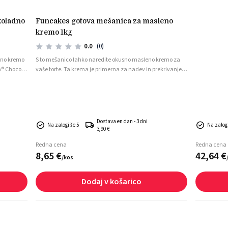
Moč želiranj
funcakes gotova mešanica za masleno
kremo 1kg
0.0
(0)
adno kremo
S to mešanico lahko naredite okusno masleno kremo za
® Choco je
vaše torte. Ta krema je primerna za nadev in prekrivanje
lo, a
tort, ali kot dekoracija na kolačkih.
mazovanje
Dostava en dan - 3 dni
Na zalogi še 5
Na zalog
3,90 €
Redna cena
Redna cena
8,
65
€
42,
64
€
/
kos
Dodaj v košarico