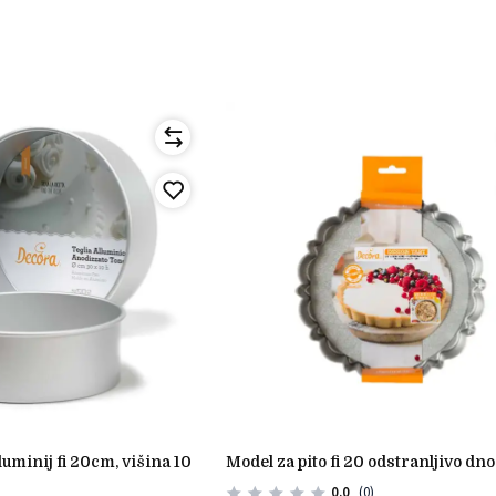
model za pito fi 20 odstranljivo dno
0.0
(0)