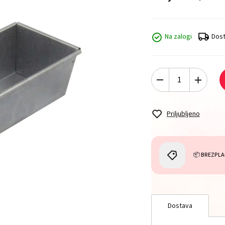
Na zalogi
Dost
Priljubljeno
📦 BREZPLA
Dostava