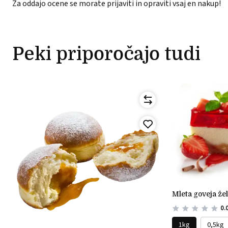
Za oddajo ocene se morate prijaviti in opraviti vsaj en nakup!
Peki priporočajo tudi
mleta goveja že
0.
1kg
0,5kg