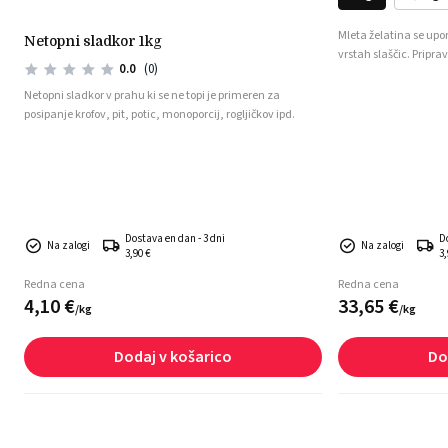
Mleta želatina se upora
netopni sladkor 1kg
vrstah slaščic. Priprav
0.0
(0)
enostavna. Izdelki se
Netopni sladkor v prahu ki se ne topi je primeren za
posipanje krofov, pit, potic, monoporcij, rogljičkov ipd.
.
Dostava en dan - 3 dni
D
Na zalogi
Na zalogi
3,90 €
3,
Redna cena
Redna cena
4,
10
€
33,
65
€
/
kg
/
kg
Dodaj v košarico
Do