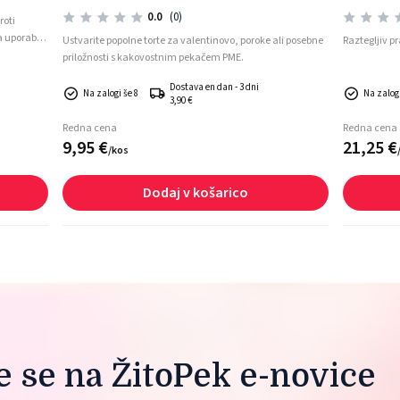
0.0
(0)
roti
a uporabo,
Ustvarite popolne torte za valentinovo, poroke ali posebne
Raztegljiv p
priložnosti s kakovostnim pekačem PME.
Dostava en dan - 3 dni
Na zalogi še 8
Na zalogi
3,90 €
Redna cena
Redna cena
9,
95
€
21,
25
€
/
kos
Dodaj v košarico
te se na ŽitoPek e-novice