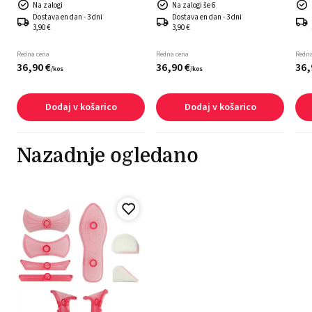
Na zalogi
Na zalogi še 6
Dostava en dan - 3 dni
Dostava en dan - 3 dni
3,90 €
3,90 €
Redna cena
Redna cena
Redna
36,
90
€
36,
90
€
36,
/
kos
/
kos
Dodaj v košarico
Dodaj v košarico
Nazadnje ogledano