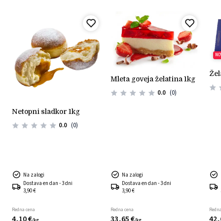
NO
že
mleta goveja želatina 1kg
0.0
(0)
netopni sladkor 1kg
0.0
(0)
Na zalogi
Na zalogi
Dostava en dan - 3 dni
Dostava en dan - 3 dni
3,90 €
3,90 €
Redna cena
Redna cena
Redna
4,
10
€
33,
65
€
42,
/
kg
/
kg