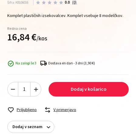
0.0
(0)
Šifra: KB106016
Komplet plastičnih izsekovalcev. Komplet vsebuje 8 modelčkov.
Redna cena
16,
84
€
/
kos
Na zalogi še 3
Dostava en dan - 3 dni
(3,90 €)
Dodaj v košarico
Priljubljeno
V primerjavo
Dodaj v seznam