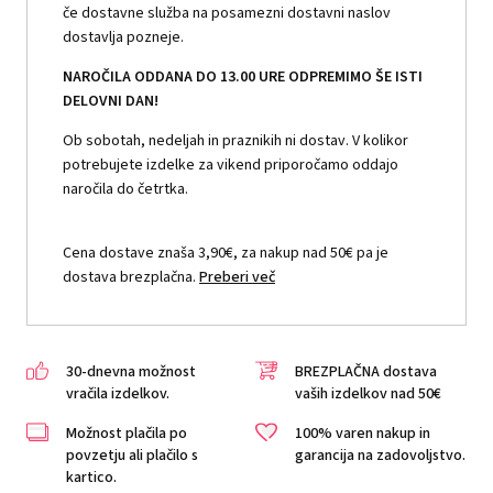
če dostavne služba na posamezni dostavni naslov
dostavlja pozneje.
NAROČILA ODDANA DO 13.00 URE ODPREMIMO ŠE ISTI
DELOVNI DAN!
Ob sobotah, nedeljah in praznikih ni dostav. V kolikor
potrebujete izdelke za vikend priporočamo oddajo
naročila do četrtka.
Cena dostave znaša 3,90€, za nakup nad 50€ pa je
dostava brezplačna.
Preberi več
30-dnevna možnost
BREZPLAČNA dostava
vračila izdelkov.
vaših izdelkov nad 50€
Možnost plačila po
100% varen nakup in
povzetju ali plačilo s
garancija na zadovoljstvo.
kartico.