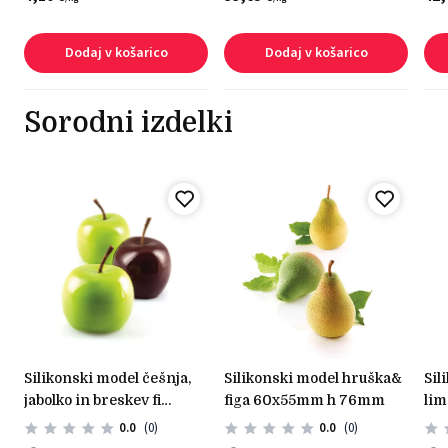
Dodaj v košarico
Dodaj v košarico
Sorodni izdelki
silikonski model češnja,
silikonski model hruška&
silikonski model limona &
)
jabolko in breskev fi
figa 60x55mm h 76mm
lim
60mm h 55mm
0.0
(0)
0.0
(0)