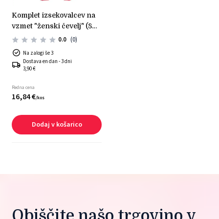
komplet izsekovalcev na
vzmet "ženski čevelj" (8
kom)
0.0
(0)
Na zalogi še 3
Dostava en dan - 3 dni
3,90 €
Redna cena
16,
84
€
/
kos
Dodaj v košarico
Obiščite našo trgovino v 