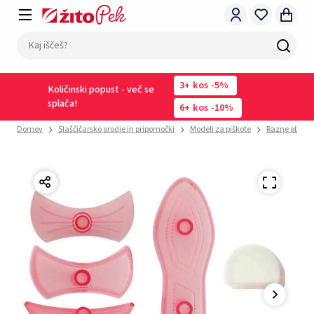
3
kos
-5%
Količinski popust - več se
splača!
6
kos
-10%
Domov
Slaščičarsko orodje in pripomočki
Modeli za piškote
Razne oblike