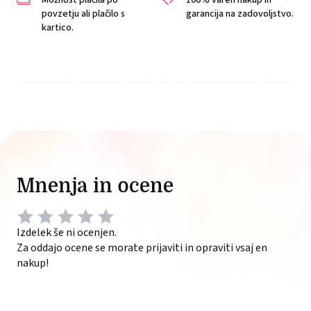
Možnost plačila po
100% varen nakup in
povzetju ali plačilo s
garancija na zadovoljstvo.
kartico.
Mnenja in ocene
Izdelek še ni ocenjen.
Za oddajo ocene se morate prijaviti in opraviti vsaj en
nakup!