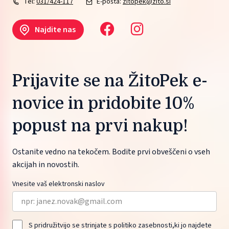
Tel:
031/424-117
E-pošta:
zitopek@zito.si
Najdite nas
Prijavite se na ŽitoPek e-
novice in pridobite 10%
popust na prvi nakup!
Ostanite vedno na tekočem. Bodite prvi obveščeni o vseh
akcijah in novostih.
Vnesite vaš elektronski naslov
S pridružitvijo se strinjate s politiko zasebnosti,ki jo najdete