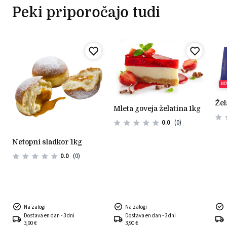
Peki priporočajo tudi
NO
že
mleta goveja želatina 1kg
0.0
(0)
netopni sladkor 1kg
0.0
(0)
Na zalogi
Na zalogi
Dostava en dan - 3 dni
Dostava en dan - 3 dni
3,90 €
3,90 €