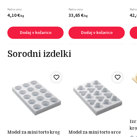
Redna cena
Redna cena
Redna
4,
10
€
33,
65
€
42,
/
kg
/
kg
Dodaj v košarico
Dodaj v košarico
Sorodni izdelki
izrivalnik za mini torte
kr
model za mini torto krog
model za mini torto srce