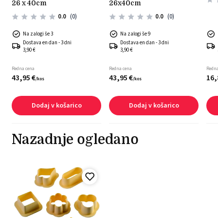
26 x 40cm
26x40cm
0.0
(0)
0.0
(0)
Na zalogi še 3
Na zalogi še 9
Dostava en dan - 3 dni
Dostava en dan - 3 dni
3,90 €
3,90 €
Redna cena
Redna cena
Redna
43,
95
€
43,
95
€
16,
/
kos
/
kos
Dodaj v košarico
Dodaj v košarico
Nazadnje ogledano