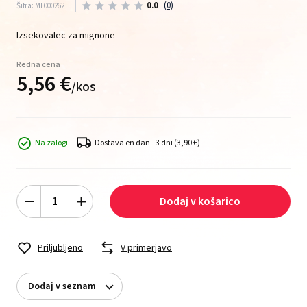
0.0
(0)
Šifra: ML000262
Izsekovalec za mignone
Redna cena
5,
56
€
/
kos
Na zalogi
Dostava en dan - 3 dni
(3,90 €)
Dodaj v košarico
Priljubljeno
V primerjavo
Dodaj v seznam