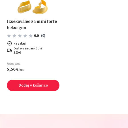
izsekovalec za mini torte
heksagon
0.0
(0)
Na zalogi
Dostava en dan - 3 dni
3,90 €
Redna cena
5,
56
€
/
kos
Dodaj v košarico