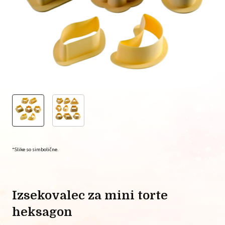
*Slike so simbolične.
izsekovalec za mini torte
heksagon