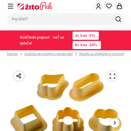
3
kos
-5%
Količinski popust - več se
splača!
6
kos
-10%
Domov
Slaščičarsko orodje in pripomočki
Modeli za mignone in mini tortice