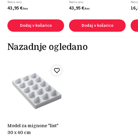
Redna cena
Redna cena
Redna
43,
95
€
43,
95
€
16,
/
kos
/
kos
Dodaj v košarico
Dodaj v košarico
Nazadnje ogledano
model za mignone "list"
30 x 40 cm