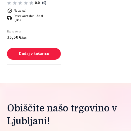
0.0
(0)
Na zalogi
Dostava en dan - 3 dni
3,90 €
Redna cena
35,
50
€
/
kos
Dodaj v košarico
Obiščite našo trgovino v 
Ljubljani!