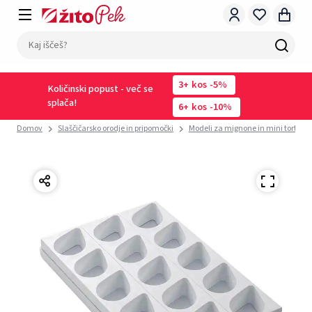
3
kos
-5%
Količinski popust - več se
splača!
6
kos
-10%
Domov
Slaščičarsko orodje in pripomočki
Modeli za mignone in mini tortice