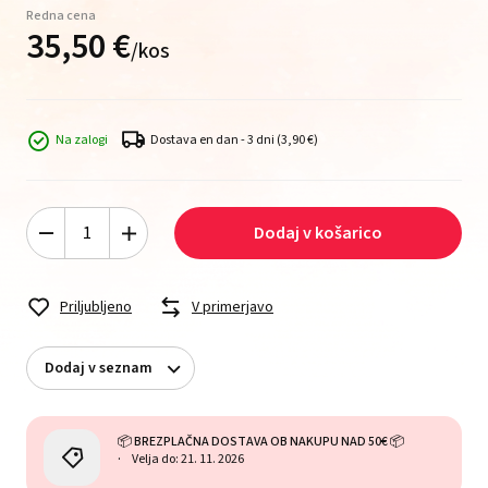
Redna cena
35,
50
€
/
kos
Na zalogi
Dostava en dan - 3 dni
(3,90 €)
Dodaj v košarico
Priljubljeno
V primerjavo
Dodaj v seznam
📦 BREZPLAČNA DOSTAVA OB NAKUPU NAD 50€ 📦
Velja do: 21. 11. 2026