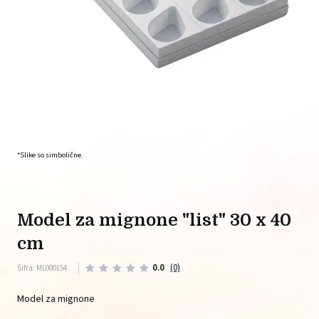
*Slike so simbolične.
model za mignone "list" 30 x 40
cm
0.0
(0)
Šifra: ML000154
Model za mignone