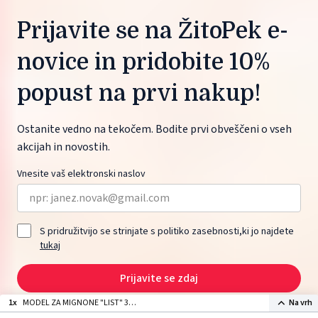
Prijavite se na ŽitoPek e-
novice in pridobite 10%
popust na prvi nakup!
Ostanite vedno na tekočem. Bodite prvi obveščeni o vseh
akcijah in novostih.
Vnesite vaš elektronski naslov
S pridružitvijo se strinjate s politiko zasebnosti,ki jo najdete
tukaj
Prijavite se zdaj
1x
MODEL ZA MIGNONE "LIST" 30
Na vrh
x 40 cm