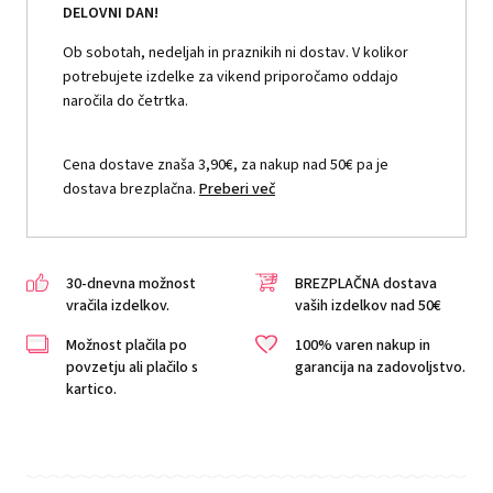
DELOVNI DAN!
Ob sobotah, nedeljah in praznikih ni dostav. V kolikor
potrebujete izdelke za vikend priporočamo oddajo
naročila do četrtka.
Cena dostave znaša 3,90€, za nakup nad 50€ pa je
dostava brezplačna.
Preberi več
30-dnevna možnost
BREZPLAČNA dostava
vračila izdelkov.
vaših izdelkov nad 50€
Možnost plačila po
100% varen nakup in
povzetju ali plačilo s
garancija na zadovoljstvo.
kartico.