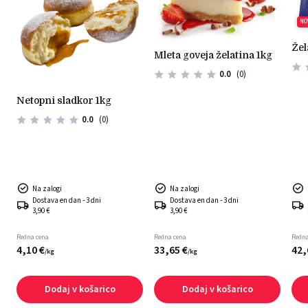
NO
že
mleta goveja želatina 1kg
0.0
(0)
netopni sladkor 1kg
0.0
(0)
Na zalogi
Na zalogi
Dostava en dan - 3 dni
Dostava en dan - 3 dni
3,90 €
3,90 €
Redna cena
Redna cena
Redna
4,
10
€
33,
65
€
42,
/
kg
/
kg
Dodaj v košarico
Dodaj v košarico