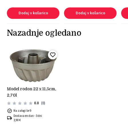
Dodaj v košarico
Dodaj v košarico
Nazadnje ogledano
model rodon 22 x 11,5cm,
2,70l
0.0
(0)
Na zalogi še 9
Dostava en dan - 3 dni
3,90 €