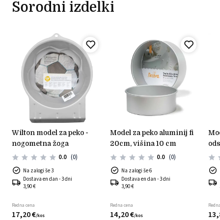
Sorodni izdelki
wilton model za peko -
model za peko aluminij fi
model za pito fi 20
nogometna žoga
20cm, višina 10 cm
ods
0.0
(0)
0.0
(0)
Na zalogi še 3
Na zalogi še 6
Dostava en dan - 3 dni
Dostava en dan - 3 dni
3,90 €
3,90 €
Redna cena
Redna cena
Redna
17,
20
€
14,
20
€
13,
/
kos
/
kos