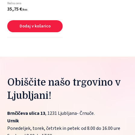
Redna cena
35,
75
€
/
kos
Dodaj v košarico
Obiščite našo trgovino v 
Ljubljani!
Brnčičeva ulica 13
, 1231 Ljubljana- Črnuče.
Urnik
Ponedeljek, torek, četrtek in petek: od 8.00 do 16.00 ure