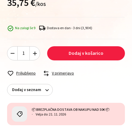
35,
75
€
/
kos
Na zalogi še 9
Dostava en dan - 3 dni
(3,90 €)
Dodaj v košarico
Priljubljeno
V primerjavo
Dodaj v seznam
📦 BREZPLAČNA DOSTAVA OB NAKUPU NAD 50€ 📦
Velja do: 21. 11. 2026