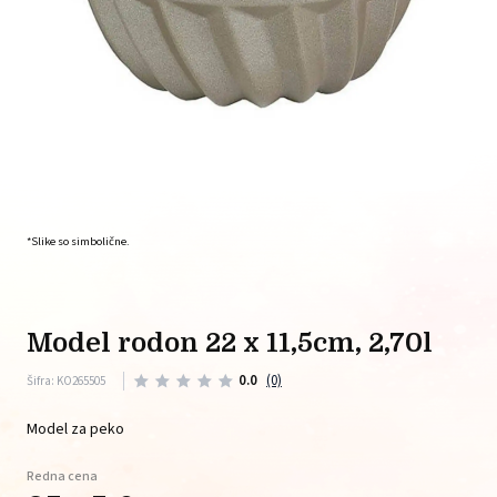
*Slike so simbolične.
model rodon 22 x 11,5cm, 2,70l
0.0
(0)
Šifra: KO265505
Model za peko
Redna cena