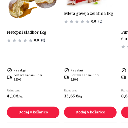
mleta goveja želatina 1kg
0.0
(0)
g
netopni sladkor 1kg
funcakes mešanica za
čar
0.0
(0)
– 4
Na zalogi
Na zalogi
Dostava en dan - 3 dni
Dostava en dan - 3 dni
3,90 €
3,90 €
Redna cena
Redna cena
Redna
4,
10
€
33,
65
€
8,
6
/
kg
/
kg
Dodaj v košarico
Dodaj v košarico