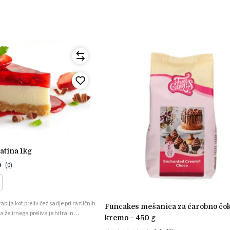
latina 1kg
0
(0)
blja kot preliv čez sadje pri različnih
funcakes mešanica za čarobno čokoladno
a želirnega preliva je hitra in
kremo – 450 g
 lahko zamrzujejo.