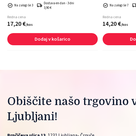
Dostava en dan - 3 dni
žoge.
Na zalogi še 3
Na zalogi še 7
3,90 €
Redna cena
Redna cena
17,
20
€
14,
20
€
/
kos
/
kos
Dodaj v košarico
Do
Obiščite našo trgovino v
Ljubljani!
Brnčičeva ulica 13
, 1231 Ljubljana- Črnuče.