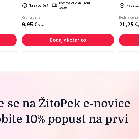
Dostava en dan - 3 dni
Na zalogi še 8
Na zalogi
3,90 €
Redna cena
Redna cena
9,
95
€
21,
25
€
/
kos
Dodaj v košarico
te se na ŽitoPek e-novice
obite 10% popust na prvi