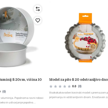
model za pito fi 20 odstranljivo dno
0.0
(0)
0
(0)
Visokokakovosten kovinski model s premazom p
prijemanju in odstranljivim dnom. Enostaven z
iz aluminija. Popolnoma ravni robovi
idealen za pripravo sladkih in slanih jedi.
peko in ustvarjanje popolno