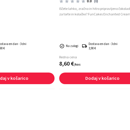
0.0
(0)
Iščete lahko, zračno in hitro pripravljeno čokol
za torte in kolačke? FunCakes Enchanted Cream
popolna izbira! Ta mešanica ustvari izjemno rah
stabilno kremo, ki je idealna za polnjenje, pre
tort ali dekoracijo kolačkov.
ostava en dan - 3 dni
Dostava en dan - 3 dni
Na zalogi
90 €
3,90 €
Redna cena
8,
60
€
/
kos
daj v košarico
Dodaj v košarico