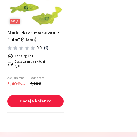
Akcija
modelčki za izsekovanje
"ribe" (4 kom)
0.0
(0)
Na zalogi še 1
Dostava en dan - 3 dni
3,90 €
Akcijska cena
Redna cena
3,
60
€
7,
20
€
/
kos
Dodaj v košarico