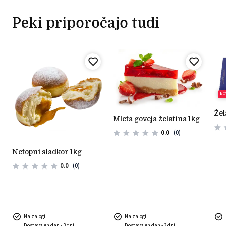
Peki priporočajo tudi
NO
že
mleta goveja želatina 1kg
0.0
(0)
netopni sladkor 1kg
0.0
(0)
Na zalogi
Na zalogi
Dostava en dan - 3 dni
Dostava en dan - 3 dni