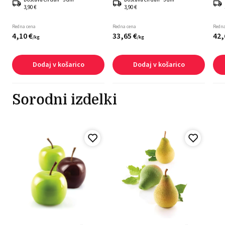
3,90 €
3,90 €
Redna cena
Redna cena
Redna
4,
10
€
33,
65
€
42,
/
kg
/
kg
Dodaj v košarico
Dodaj v košarico
Sorodni izdelki