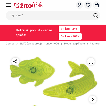
3
kos
-5%
Količinski popust - več se
splača!
6
kos
-10%
Domov
Slaščičarsko orodje in pripomočki
Modeli za piškote
Razne oblike