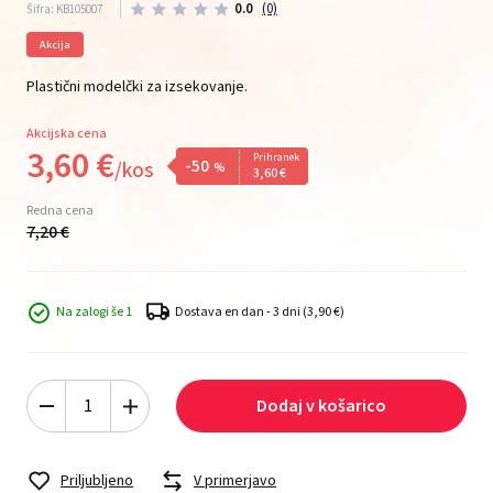
0.0
(0)
Šifra: KB105007
Akcija
Plastični modelčki za izsekovanje.
Akcijska cena
3,
60
€
Prihranek
-50
/
kos
%
3,
60
€
Redna cena
7,
20
€
Na zalogi še 1
Dostava en dan - 3 dni
(3,90 €)
Dodaj v košarico
Priljubljeno
V primerjavo