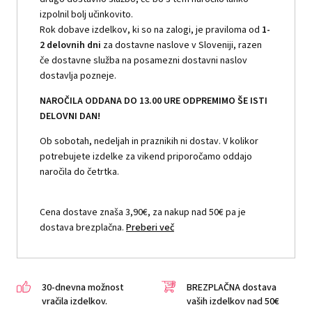
izpolnil bolj učinkovito.
Rok dobave izdelkov, ki so na zalogi, je praviloma od
1-
2 delovnih dni
za dostavne naslove v Sloveniji, razen
če dostavne služba na posamezni dostavni naslov
dostavlja pozneje.
NAROČILA ODDANA DO 13.00 URE ODPREMIMO ŠE ISTI
DELOVNI DAN!
Ob sobotah, nedeljah in praznikih ni dostav. V kolikor
potrebujete izdelke za vikend priporočamo oddajo
naročila do četrtka.
Cena dostave znaša 3,90€, za nakup nad 50€ pa je
dostava brezplačna.
Preberi več
30-dnevna možnost
BREZPLAČNA dostava
vračila izdelkov.
vaših izdelkov nad 50€