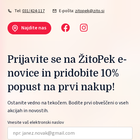
Tel:
031/424-117
E-pošta:
zitopek@zito.si
Najdite nas
Prijavite se na ŽitoPek e-
novice in pridobite 10%
popust na prvi nakup!
Ostanite vedno na tekočem. Bodite prvi obveščeni o vseh
akcijah in novostih.
Vnesite vaš elektronski naslov