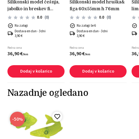
silikonski model češnja,
silikonski model hruška&
silikonski model limona &
)
jabolko in breskev fi
figa 60x55mm h 76mm
lim
60mm h 55mm
0.0
(0)
0.0
(0)
Na zalogi
Na zalogi še 6
Dostava en dan - 3 dni
Dostava en dan - 3 dni
3,90 €
3,90 €
Redna cena
Redna cena
Redna
36,
90
€
36,
90
€
36,
/
kos
/
kos
Dodaj v košarico
Dodaj v košarico
Nazadnje ogledano
-50
%