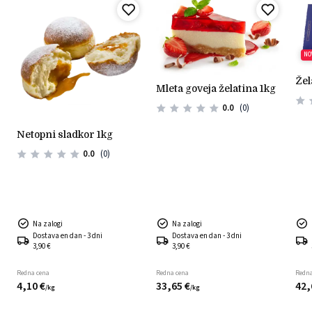
NO
že
mleta goveja želatina 1kg
0.0
(0)
netopni sladkor 1kg
0.0
(0)
Na zalogi
Na zalogi
Dostava en dan - 3 dni
Dostava en dan - 3 dni
3,90 €
3,90 €
Redna cena
Redna cena
Redna
4,
10
€
33,
65
€
42,
/
kg
/
kg