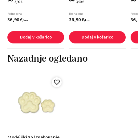
3,90 €
3,90 €
Redna cena
Redna cena
Redna
36,
90
€
36,
90
€
36,
/
kos
/
kos
Dodaj v košarico
Dodaj v košarico
Nazadnje ogledano
modelčki za izsekovanje