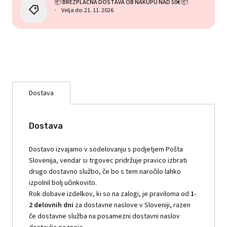
📦 BREZPLAČNA DOSTAVA OB NAKUPU NAD 50€ 📦
Velja do: 21. 11. 2026
Dostava
Dostava
Dostavo izvajamo v sodelovanju s podjetjem Pošta
Slovenija, vendar si trgovec pridržuje pravico izbrati
drugo dostavno službo, če bo s tem naročilo lahko
izpolnil bolj učinkovito.
Rok dobave izdelkov, ki so na zalogi, je praviloma od
1-
2 delovnih dni
za dostavne naslove v Sloveniji, razen
če dostavne služba na posamezni dostavni naslov