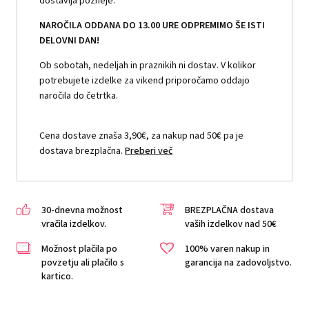
dostavlja pozneje.
NAROČILA ODDANA DO 13.00 URE ODPREMIMO ŠE ISTI
DELOVNI DAN!
Ob sobotah, nedeljah in praznikih ni dostav. V kolikor
potrebujete izdelke za vikend priporočamo oddajo
naročila do četrtka.
Cena dostave znaša 3,90€, za nakup nad 50€ pa je
dostava brezplačna.
Preberi več
30-dnevna možnost
BREZPLAČNA dostava
vračila izdelkov.
vaših izdelkov nad 50€
Možnost plačila po
100% varen nakup in
povzetju ali plačilo s
garancija na zadovoljstvo.
kartico.