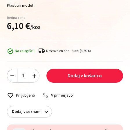
Plastični model
Redna cena
6,
10
€
/
kos
Na zalogi še 1
Dostava en dan - 3 dni
(3,90 €)
Dodaj v košarico
Priljubljeno
V primerjavo
Dodaj v seznam