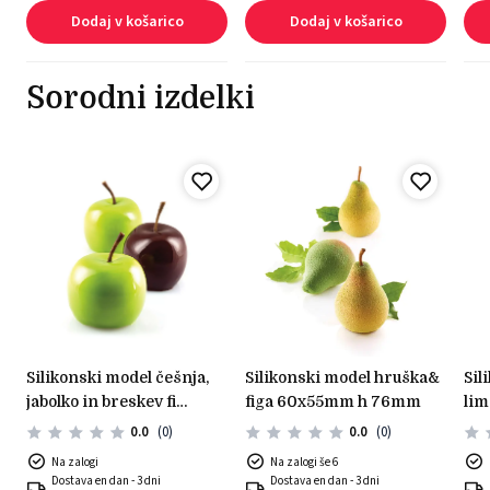
Dodaj v košarico
Dodaj v košarico
Sorodni izdelki
silikonski model češnja,
silikonski model hruška&
silikonski model limona &
)
jabolko in breskev fi
figa 60x55mm h 76mm
lim
60mm h 55mm
0.0
(0)
0.0
(0)
Na zalogi
Na zalogi še 6
Dostava en dan - 3 dni
Dostava en dan - 3 dni