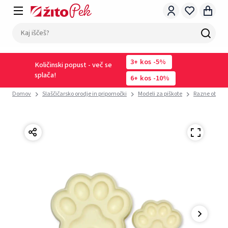
3
kos
-5%
Količinski popust - več se
splača!
6
kos
-10%
Domov
Slaščičarsko orodje in pripomočki
Modeli za piškote
Razne oblike