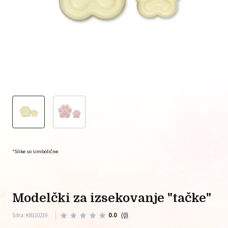
*Slike so simbolične.
modelčki za izsekovanje "tačke"
0.0
(0)
Šifra: KB110219