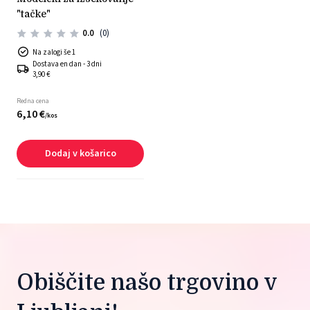
"tačke"
0.0
(0)
Na zalogi še 1
Dostava en dan - 3 dni
3,90 €
Redna cena
6,
10
€
/
kos
Dodaj v košarico
Obiščite našo trgovino v 