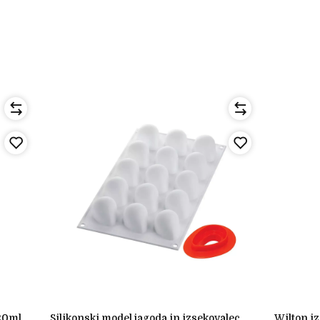
120ml
silikonski model jagoda in izsekovalec
wilton izsekovalci velikonočni motiv (3