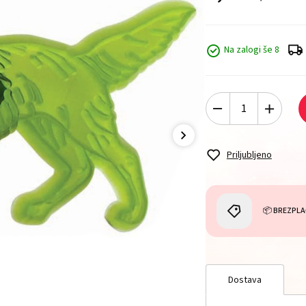
Na zalogi še 8
Priljubljeno
📦 BREZPLA
Dostava