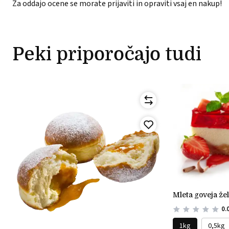
Za oddajo ocene se morate prijaviti in opraviti vsaj en nakup!
Peki priporočajo tudi
mleta goveja že
0.
1kg
0,5kg