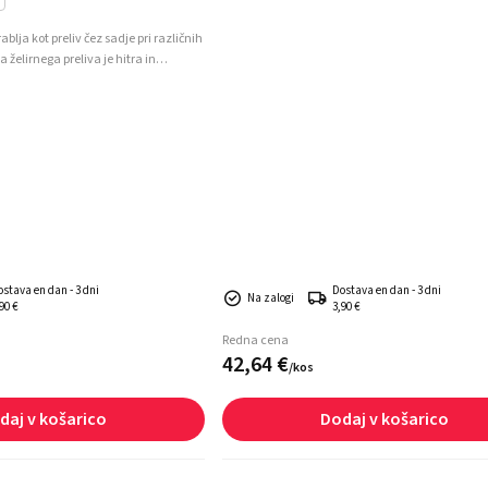
Moč želiranja "Gold".
blja kot preliv čez sadje pri različnih
a želirnega preliva je hitra in
 lahko zamrzujejo.
ostava en dan - 3 dni
Dostava en dan - 3 dni
Na zalogi
90 €
3,90 €
Redna cena
42,
64
€
/
kos
daj v košarico
Dodaj v košarico