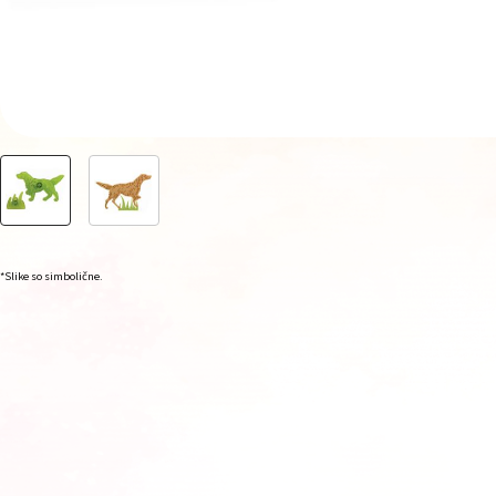
*Slike so simbolične.