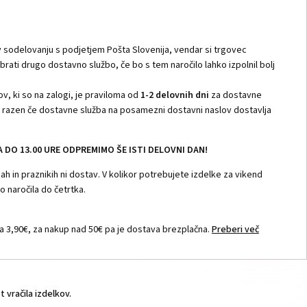
 sodelovanju s podjetjem Pošta Slovenija, vendar si trgovec
zbrati drugo dostavno službo, če bo s tem naročilo lahko izpolnil bolj
v, ki so na zalogi, je praviloma od
1-2 delovnih dni
za dostavne
i, razen če dostavne služba na posamezni dostavni naslov dostavlja
DO 13.00 URE ODPREMIMO ŠE ISTI DELOVNI DAN!
h in praznikih ni dostav. V kolikor potrebujete izdelke za vikend
 naročila do četrtka.
 3,90€, za nakup nad 50€ pa je dostava brezplačna.
Preberi več
vračila izdelkov.