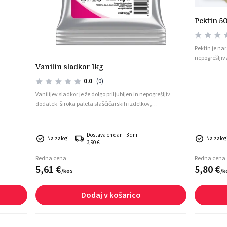
pektin 5
Pektin je nar
nepogrešljiv
vanilin sladkor 1kg
marmelad, že
Zaradi svoje 
0.0
(0)
želatini pod
Vanilijev sladkor je že dolgo priljubljen in nepogrešljiv
okus priprav
dodatek. široka paleta slaščičarskih izdelkov,
prepoznavnega in neustavljivega vonja in okusa.
Dostava en dan - 3 dni
Na zalogi
Na zalogi
3,90 €
Redna cena
Redna cena
5,
61
€
5,
80
€
/
kos
/
k
Dodaj v košarico