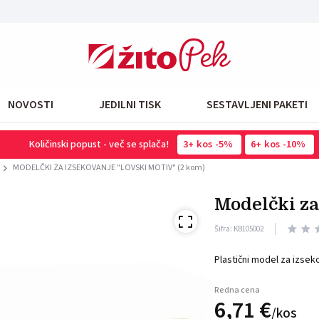
NOVOSTI
JEDILNI TISK
SESTAVLJENI PAKETI
Količinski popust - več se splača!
3
kos
-5%
6
kos
-10%
MODELČKI ZA IZSEKOVANJE "LOVSKI MOTIV" (2 kom)
modelčki z
Šifra: KB105002
Plastični model za izsek
Redna cena
6,
71
€
/
kos