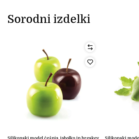
Sorodni izdelki
silikonski model češnja, jabolko in breskev
silikonski model hruška& figa 60x55mm h