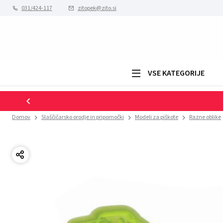
031/424-117
zitopek@zito.si
VSE KATEGORIJE
Domov
Slaščičarsko orodje in pripomočki
Modeli za piškote
Razne oblike