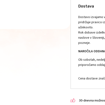
Dostava
Dostavo izvajamo v
pridržuje pravico i
učinkovito.
Rok dobave izdelko
naslove v Slovenij
pozneje.
NAROČILA ODDANA 
Ob sobotah, nedelja
priporočamo oddajo
Cena dostave znaša
30-dnevna možnost 