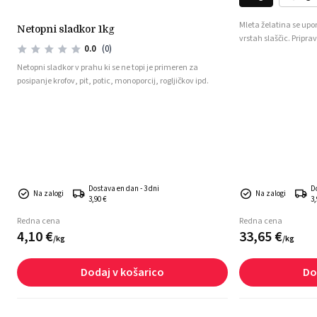
Mleta želatina se upora
netopni sladkor 1kg
vrstah slaščic. Priprav
0.0
(0)
enostavna. Izdelki se
Netopni sladkor v prahu ki se ne topi je primeren za
posipanje krofov, pit, potic, monoporcij, rogljičkov ipd.
e
Dostava en dan - 3 dni
D
Na zalogi
Na zalogi
3,90 €
3,
Redna cena
Redna cena
4,
10
€
33,
65
€
/
kg
/
kg
Dodaj v košarico
Do