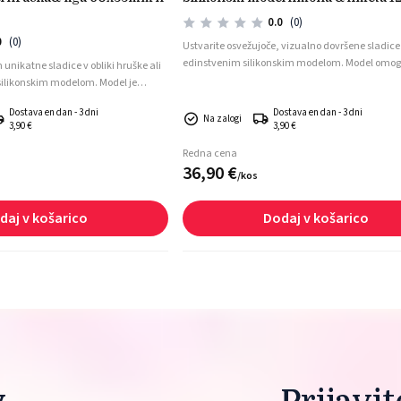
0.0
(0)
0
(0)
Ustvarite osvežujoče, vizualno dovršene sladice
edinstvenim silikonskim modelom. Model omo
 unikatne sladice v obliki hruške ali
izdelavo realističnih oblik limone in limete, ki b
 silikonskim modelom. Model je
sladici dodale eleganten in profesionalen videz.
modernih mousse sladic, semifreddo
Dostava en dan - 3 dni
Dostava en dan - 3 dni
delkov ali celo pečenih dobrot, ki
Na zalogi
3,90 €
3,90 €
domače mojstre kot profesionalne
Redna cena
36,
90
€
/
kos
daj v košarico
Dodaj v košarico