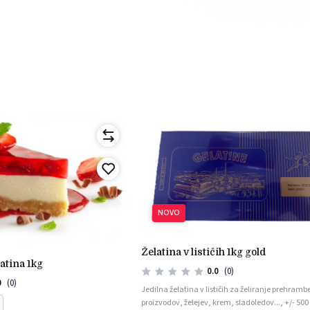
NOVO
želatina v lističih 1kg gold
latina 1kg
0.0
(0)
0
(0)
Jedilna želatina v lističih za želiranje prehramb
proizvodov, želejev, krem, sladoledov..., +/- 500